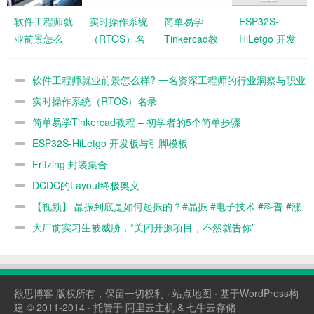
软件工程师就
实时操作系统
简单易学
ESP32S-
业前景怎么
（RTOS）名
Tinkercad教
HiLetgo 开发
样? 一名资深
录
程 – 初学者的
板与引脚模板
工程师的行业
5个简单步骤
软件工程师就业前景怎么样? 一名资深工程师的行业洞察与职业
洞察与职业发
发展建议
实时操作系统（RTOS）名录
展建议
简单易学Tinkercad教程 – 初学者的5个简单步骤
ESP32S-HiLetgo 开发板与引脚模板
Fritzing 封装集合
DCDC的Layout终极奥义
【视频】 晶振到底是如何起振的？#晶振 #电子技术 #科普 #涨
知识 @抖音短视频
大厂前实习生被威胁，“关闭开源项目，不然就告你”
欲思博客
版权所有，保留一切权利 ·
站点地图
· 基于WordPress构
建 © 2011-2014 · 托管于
阿里云主机
&
七牛云存储