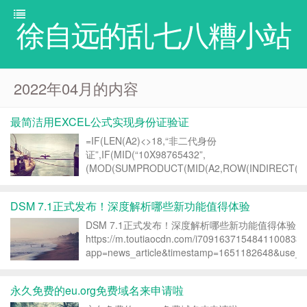
徐自远的乱七八糟小站
2022年04月的内容
最简洁用EXCEL公式实现身份证验证
=IF(LEN(A2)<>18,“非二代身份
证”,IF(MID(“10X98765432”,
(MOD(SUMPRODUCT(MID(A2,ROW(INDIRECT(“1:1
{7;9;10;5;8;4;2;1;6;3;7;9;10;5;8;4;2}),1...
DSM 7.1正式发布！深度解析哪些新功能值得体验
DSM 7.1正式发布！深度解析哪些新功能值得体验
https://m.toutiaocdn.com/i7091637154841100833/
app=news_article&timestamp=1651182648&use_n
永久免费的eu.org免费域名来申请啦