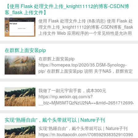
【使用 Flask 处理文件上传_knight11112的博客-CSDN博
客_flask 上传文件】
使用 Flask 处理文件上传 (8条消息) 使用 Flask 处
理文件上传_knight11112的博客-CSDN博客_flask
上传文件 Web 应用程序的一个常见特性是允许用
户将文件上传到服务器。在 RFC 1867 中协议记
录了客户端上传文件的机制，我们最喜欢的...
在群辉上面安装pip
在群辉上面安装pip
https://homepea.top/2020/35.DSM-Synology-
pip/ 在群辉上面安装pip 说明 关于NAS，群辉肯定
是不得不提的，本人之前也是疫情在家的时候买了
一个小猫盘，也算是尝鲜了一波NAS吧，毕竟猫盘
的性能还是有点捉急...
我做了一副元宇宙手套，成本300元
https://mp.weixin.qq.com/s?
__biz=MjM5MTQzNzU2NA==&mid=2651712699&idx
实现“熟睡自由”，戴个头带就可以 | Nature子刊
实现“熟睡自由”，戴个头带就可以 | Nature子刊
https://m.toutiaocdn.com/i7085929383529103902/