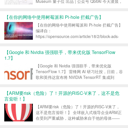
Museum 量子位 出品 | 公众号 QbitAI 今天凌晨，
2018年TensorFlow开发者峰会（Dev Summit）
在美国加州召开。 这...
【在你的网络中使用树莓派和 Pi-hole 拦截广告】
【在你的网络中使用树莓派和 Pi-hole 拦截广告】
编译自：
https://opensource.com/article/18/2/block-ads-
raspberry-pi作者： Ben Nuttall 译者： qhwdw 痛
恨上网时看到广告？学习这篇教程来设置 Pi...
【Google 和 Nvidia 强强联手，带来优化版 TensorFlow
1.7】
【Google 和 Nvidia 强强联手，带来优化版
TensorFlow 1.7】 雷锋网 AI 研习社按，日前，谷
歌和英伟达宣布将 NVIDIA TensorRT 集成到
TensorFlow 1.7 中。在谷歌开发者博客中，他们
介绍了此次合作的详细信息以及整合之后的性能...
【ARM要risk（危险）了！开源的RISC-V来了，这不是危
言耸听！】
【ARM要risk（危险）了！开源的RISC-V来了，
这不是危言耸听！】 全球嵌入式领导企业ARM正
在受到严重威胁，这种威胁来自于他的母体——
RISC，可能正像RISC的读音一样，ARM即将