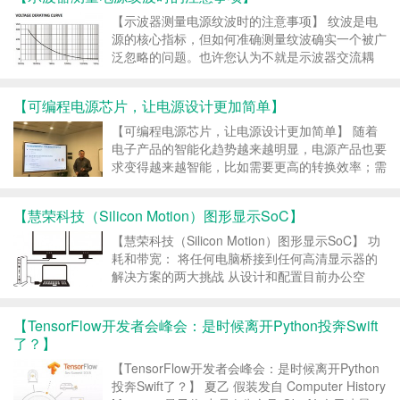
少同学都YY过……真正做到能有几人？ 没想
到，...
【示波器测量电源纹波时的注意事项】 纹波是电
源的核心指标，但如何准确测量纹波确实一个被广
泛忽略的问题。也许您认为不就是示波器交流耦
合，然后把探头点在电源上嘛?事实远非如此，本
文为您呈现纹波测试的正确方式。 探头的选择 在
【可编程电源芯片，让电源设计更加简单】
十几年前，很多公司的电源测试标准中都有明确的
规定，要求使用1...
【可编程电源芯片，让电源设计更加简单】 随着
电子产品的智能化趋势越来越明显，电源产品也要
求变得越来越智能，比如需要更高的转换效率；需
要支持不同协议的快充；需要能够随着设备的不同
变换输出电流和电压等等。这给电源设计工程师带
【慧荣科技（Silicon Motion）图形显示SoC】
来了很大的挑战。 Power Integrations（PI...
【慧荣科技（Silicon Motion）图形显示SoC】 功
耗和带宽： 将任何电脑桥接到任何高清显示器的
解决方案的两大挑战 从设计和配置目前办公空
间、零售店、酒店运营和工厂的趋势来看，该方案
比以往更具移动性和灵活性。 这对提供各类设备
【TensorFlow开发者会峰会：是时候离开Python投奔Swift
显示器接口具有重要作用。尤其是 用户和雇主
了？】
需...
【TensorFlow开发者会峰会：是时候离开Python
投奔Swift了？】 夏乙 假装发自 Computer History