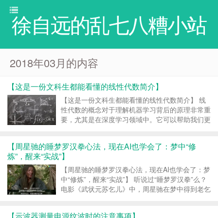
徐自远的乱七八糟小站
2018年03月的内容
【这是一份文科生都能看懂的线性代数简介】
【这是一份文科生都能看懂的线性代数简介】 线
性代数的概念对于理解机器学习背后的原理非常重
要，尤其是在深度学习领域中。它可以帮助我们更
好地理解算法内部到底是怎么运行的，借此，我们
就能够更好的做出决策。所以，如果你真的希望了
【周星驰的睡梦罗汉拳心法，现在AI也学会了：梦中“修
解机器学习具体算法，就不可避免需要精通这些线
炼”，醒来“实战”】
性代数的概念。这...
【周星驰的睡梦罗汉拳心法，现在AI也学会了：梦
中“修炼”，醒来“实战”】 听说过“睡梦罗汉拳”么？
电影《武状元苏乞儿》中，周星驰在梦中得到老乞
丐心法传授，学会了睡梦罗汉拳。 只是睡了一
觉，醒来就武功天下第一。 边睡边学习，可能不
【示波器测量电源纹波时的注意事项】