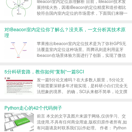
值税发票管...
iBeacon室内定位原理解析 目前，iBeacon技术发
展持续火热，因着iBeacon的定位精度和造价都比
较符合国内室内定位的市场需求，下面我们来聊一
聊iBeacon室内定位原理。 iBeacon定位原理
iBeacon是一项低耗能蓝牙技术，工作原理类似之
对iBeacon室内定位你了解么？没关系，一文分析其技术原
前的蓝牙技术，由Be...
理
苹果推出ibeacon室内定位技术是为了弥补GPS无
法覆盖室内定位这种场景。而腾讯则是利用蓝牙
ibeacon在场景体验方面进行了创新，实现了微信
摇一摇周边的功能。 分析ibeacon室内定位和微信
摇一摇的原理。 一、定位原理 其实这个原理很简
5分科研套路，教你如何“复制”一篇SCI
单，就是根据两边长可以确定第三个点。...
发一篇5分论文难吗？在大多数人眼里，5分论文
可能需要深耕多年才能实现，是科研小白们完全无
法想象的境界。 的确，SCI从来都不简单，论文撰
写，是对一个人综合素质的考量，往往大多数人都
倒在临床繁忙的工作压力下。 但是，解螺旋不这
Python走心的42个代码例子
么认为，如果你掌握一些科研的技巧套路，实现人
生弯道超车，...
前言 本文的文字及图片来源于网络,仅供学习、交
流使用,不具有任何商业用途,版权归原作者所有,如
有问题请及时联系我们以作处理。 作者： Python