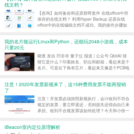
式要用不同的下载软件...
线文档？
【咨询】如何备份和还原群晖套件 在线office中所
保存的在线文档？ 利用Hyper Backup 还原在线
office中的在线编辑文档不成功。我的操作步骤如
下： 1：利用Hyper Backup软件还原向导还原
Drive文件夹与应用程序。 可以看到，数据库、
我的名片能运行Linux和Python，还能玩2048小游戏，成本
Drive，o...
只要20元
晓查 发自 凹非寺 量子位 报道 | 公众号 QbitAI 猜
猜它是什么？印着姓名、职位和邮箱，看起来是个
名片。可是右下角有芯片，看起来又像是个PCB电
路板。 其实它是一台超迷你的ARM计算机，不仅
能够运行Linux系统，有Python解释器，连上电脑
注意！2020年发票新规来了，这15种费用发票不能再报销
还能玩2048小游戏。 而...
了
注意！开发票必须按照新规执行，会计收到不符合
规定的发票，要立即退还，否则损失还得由自己来
承担。收到不合规发票该如何处理？今天和小快一
起来看下。 以下内容十分重要，请大家务必学习
到位。 一、重要！2020年发票新规来了！ 重大利
iBeacon室内定位原理解析
好！会计人抓紧时间学习！ 国家税务总局关于增