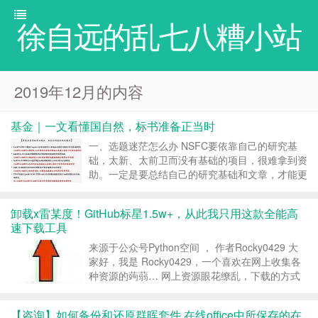
徐自远的乱七八糟小站
2019年12月的内容
基金｜一文看懂国自然，标书准备正当时
一、选题迷茫怎么办 NSFC要依靠自己的研究基
础，太新、太前卫而没有基础的项目，很难拿到资
助。一定是要总结自己的研究基础和文章，才能更
好的写出本子。 依靠自己的基础研究，最重要的
就是自己已经发表的文章，选题上如果没有自己的
卸载x雷某度！GitHub标星1.5w+，从此我只用这款全能高
文章作为支撑，很难让人相信。一个好的选题就是
速下载工具
成功的一半，选...
来源于公众号Python空间 ， 作者Rocky0429 大
家好，我是 Rocky0429，一个喜欢在网上收集各
种资源的蒟蒻… 网上资源眼花缭乱，下载的方式
也同样千奇百怪，比如 BT 下载，磁力链接，网盘
资源等等等等，下个资源可真不容易，不一样的方
【咨询】如何备份和还原群晖套件 在线office中所保存的在