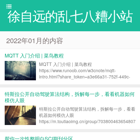
徐自远的乱七八糟小站
2022年01月的内容
MQTT 入门介绍 | 菜鸟教程
MQTT 入门介绍 | 菜鸟教程
https://www.runoob.com/w3cnote/mqtt-
intro.html?share_token=a3e66a31-752f-449c-
b711-4710c159306d 转载请注明：徐自远的乱七
八糟小站 » M...
特斯拉公开自动驾驶算法结构，拆解每一步，看看机器如何
模仿人眼
特斯拉公开自动驾驶算法结构，拆解每一步，看看
机器如何模仿人眼
https://m.toutiaoimg.cn/group/7038004636548071
app=news_article&timestamp=1643507117&group_
帮你一次性整明白SCI期刊分区