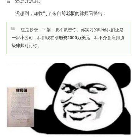
言，还是开源的。
没想到，却收到了来自
前老板
的律师函警告：
这是抄袭，下架，要不就告你。你实习的时候我们还是
一家小公司，我们现在刚
融资2000万美元
，我不介意雇佣
顶
级律师
对付你。