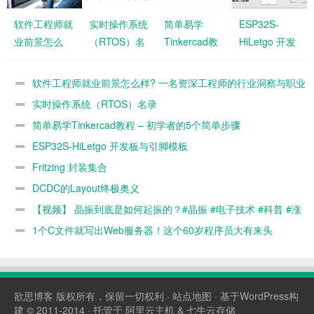
软件工程师就
实时操作系统
简单易学
ESP32S-
业前景怎么
（RTOS）名
Tinkercad教
HiLetgo 开发
样? 一名资深
录
程 – 初学者的
板与引脚模板
工程师的行业
5个简单步骤
软件工程师就业前景怎么样? 一名资深工程师的行业洞察与职业
洞察与职业发
发展建议
实时操作系统（RTOS）名录
展建议
简单易学Tinkercad教程 – 初学者的5个简单步骤
ESP32S-HiLetgo 开发板与引脚模板
Fritzing 封装集合
DCDC的Layout终极奥义
【视频】 晶振到底是如何起振的？#晶振 #电子技术 #科普 #涨
知识 @抖音短视频
1个C文件就写出Web服务器！这个60岁程序员大有来头
欲思博客
版权所有，保留一切权利 ·
站点地图
· 基于WordPress构
建 © 2011-2014 · 托管于
阿里云主机
&
七牛云存储