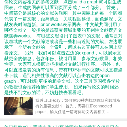
你论文内容相关的参考文献，点击build a graph就可以生成
图表。生成的图表可以看到页面分成了三个部分。 ·首先，
中间部分是最核心的文献关联图，其中圆圈上的每一个圆圈
代表了一篇文献，距离越近，关联程度越强，颜色越深，文
献发表时间越新。prior works表示图表、中文献共同引用了
哪些文献？一般指的是该研究领域重要的开创性文献摆弄文
献摆弄works。 ·有哪些文献引用了图表中的文献，通常是对
该领域的一个文献综述或者是一些相当近期的文献。左边展
示了一个所有文献的一个索引，所以右边直接可以在网上查
看原文。 ·另外，我们可以点击左边的expand，可以展示文
献更全的信息，包含年份、被引用量、参考文献数量、相关
性等。大家可以根据这些指标对文献进行排序。 ·另外，也
可以直接发表的所有信息，带有PDF标志的文献可以直接点
击下载，遇到相关性很高的文献可以点击右边的open
graph，可以找到更多的相关文献。这个工具英国很多学校
的教授也会推荐给他们学生使用。 如果你写论文的时候还
是找不到文献的话，不妨赶快去看看吧。
我叫田田Rosy：如何在30秒内找到你研究领域所
有的重要文献？ ·首先，需要打开connected
paper，输入任意一篇与你论文内容相关…
https://m.toutiao.com/w/1767037392162816/?
app=news_article...