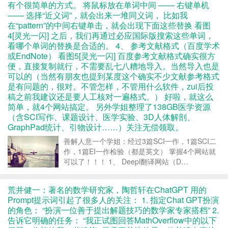
有个很简单的方式。 将鼠标放在单词中间 —— 右键单机
—— 选择“近义词”，就会出来一堆同义词， 比如我
在“pattern”的中间右键单击，就会出现下面这些替换 看图
4[灵光一闪] 之后，我们再通过必应国际版搜索这些单词，
看哪个单词的替换是合适的。 4、 参考文献格式（百度学术
或EndNote） 看图5[灵光一闪] 百度参考文献格式确实很方
便，直接复制就行，不需要乱七八糟地导入。当然导入也是
可以的（当然有朋友也提到某度这个确实不少文献参考格式
是有问题的，很对。不管怎样，不管用什么软件，zui后投
稿之前我建议还是要人工核对一遍格式。） 好啦，就这么
简单，就4个网站搞定。 另外学姐整理了138GB医学资源
（含SCI写作、课题设计、医学实验、3D人体解剖、
GraphPad统计、引物设计……）关注无偿领取。
善解人意一个学姐：经过3篇SCI一作，1篇SCI二
作，1篇EI一作检验（都是英文） 掌握4个网站就
可以了！！！ 1、 Deepl翻译网站（D…
https://m.toutiao.com/w/1769928327616523/?
app=news_article...
荒井健一：著名的数学研究家，陶哲轩在ChatGPT 用的
Prompt提示词引起了很多人的关注： 1. 指定Chat GPT扮演
的角色： “扮演一位善于提出解题技巧的数学家专家搭档” 2.
告诉它明确的任务： “我正试图回答MathOverflow中的以下