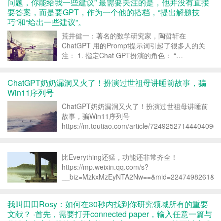
问题，你能给我一些建议” 最需要关注的是，他并没有直接
要答案，而是要GPT，作为一个他的搭档，“提出解题技
巧”和“给出一些建议”。
荒井健一：著名的数学研究家，陶哲轩在
ChatGPT 用的Prompt提示词引起了很多人的关
注： 1. 指定Chat GPT扮演的角色： “…
https://m.toutiao.com/w/1769657001328654/?
app=news_article&...
ChatGPT奶奶漏洞又火了！扮演过世祖母讲睡前故事，骗
Win11序列号
ChatGPT奶奶漏洞又火了！扮演过世祖母讲睡前
故事，骗Win11序列号
https://m.toutiao.com/article/724925271444040963
app=news_article&timestamp=1687992675&use_..
比Everything还猛，功能还非常齐全！
https://mp.weixin.qq.com/s?
__biz=MzkxMzEyNTA2Nw==&mid=2247498261&idx
我叫田田Rosy：如何在30秒内找到你研究领域所有的重要
文献？ ·首先，需要打开connected paper，输入任意一篇与