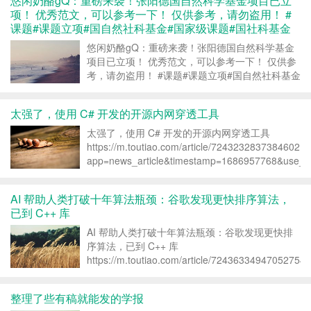
悠闲奶酪gQ：重磅来袭！张阳德国自然科学基金项目已立
项！ 优秀范文，可以参考一下！ 仅供参考，请勿盗用！ #
课题#课题立项#国自然社科基金#国家级课题#国社科基金
悠闲奶酪gQ：重磅来袭！张阳德国自然科学基金
项目已立项！ 优秀范文，可以参考一下！ 仅供参
考，请勿盗用！ #课题#课题立项#国自然社科基金
#…
https://m.toutiao.com/w/7246337975091531043/?
太强了，使用 C# 开发的开源内网穿透工具
app=news_article&...
太强了，使用 C# 开发的开源内网穿透工具
https://m.toutiao.com/article/724323283738460217
app=news_article&timestamp=1686957768&use_n
AI 帮助人类打破十年算法瓶颈：谷歌发现更快排序算法，
已到 C++ 库
AI 帮助人类打破十年算法瓶颈：谷歌发现更快排
序算法，已到 C++ 库
https://m.toutiao.com/article/724363349470527544
app=news_article&timestamp=1686612239&use_n.
整理了些有稿就能发的学报