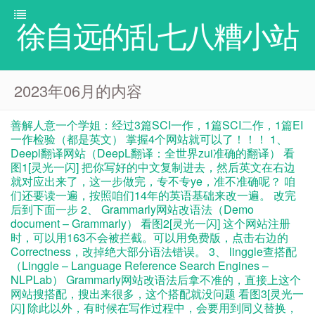
徐自远的乱七八糟小站
2023年06月的内容
善解人意一个学姐：经过3篇SCI一作，1篇SCI二作，1篇EI
一作检验（都是英文） 掌握4个网站就可以了！！！ 1、
Deepl翻译网站（DeepL翻译：全世界zui准确的翻译） 看
图1[灵光一闪] 把你写好的中文复制进去，然后英文在右边
就对应出来了，这一步做完，专不专ye，准不准确呢？ 咱
们还要读一遍，按照咱们14年的英语基础来改一遍。 改完
后到下面一步 2、 Grammarly网站改语法（Demo
document – Grammarly） 看图2[灵光一闪] 这个网站注册
时，可以用163不会被拦截。可以用免费版，点击右边的
Correctness，改掉绝大部分语法错误。 3、 linggle查搭配
（Linggle – Language Reference Search Engines –
NLPLab） Grammarly网站改语法后拿不准的，直接上这个
网站搜搭配，搜出来很多，这个搭配就没问题 看图3[灵光一
闪] 除此以外，有时候在写作过程中，会要用到同义替换，