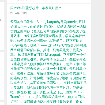
国产Wi-Fi/蓝牙芯片，谁家最好用？
2024年8月2日
毛
爱囤黄金的朱朱：Andrej Karpathy是OpenAI的原创
始团队之一，他的这94行代码，就是训练神经网络所
需的全部内容（他说任何其他多余的代码都是为了提
升效率） #程序员# 透过现象看本质，学完这94行代
码，如何训练神经网络你也就理解了。以下有论文、
代码和视频，收藏！ —— 这 94 行代码就是训练神经
网络所需的全部内容。其他一切都只是为了提高效
率。 这是我早期的项目 Micrograd。它实现了一个标
量值自动梯度引擎。你从叶子节点上的一些数字开始
（通常是输入数据和神经网络参数），使用 + 和 * 等
操作将它们混合起来，构建一个计算图，最后以单个
值（损失）结束。然后你在每个节点应用链式法则反
向遍历该图以计算梯度。梯度会告诉你如何调整参数
以减少损失（从而改善你的网络）。 有时当事情变得
太复杂时，我会回到这段代码并稍事休息。但是好
吧，你也必须知道计算图应该是什么（例如 MLP ->
Transformer），损失函数应该是什么（例如自回归/
扩散），如何最好地使用梯度进行参数更新（例如