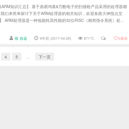
ARM知识汇总】 基于鼎易鸿基&万酷电子的扫描枪产品采用的处理器都
所以今天我们来简单探讨下关于ARM处理器的相关知识，欢迎各路大神指点交
】 ARM处理器是一种低能耗高性能的32位RISC（精简指令系统）处...
徐 自远
9年前 (2017-04-26)
871℃
0
喜欢
4
5
...
下一页