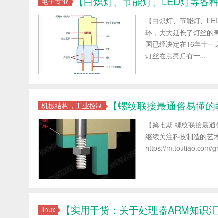
【白炽灯、节能灯、LED灯等各
电子专业
【白炽灯、节能灯、LE
环，大大延长了灯丝的
国已经决定在16年十一
灯丝在点亮后有一...
【螺纹联接最通俗易懂的
机械结构，工业控制
【第七期 螺纹联接最通
继续关注科技制造的艺
https://m.toutiao.com/
【实用干货：关于处理器ARM知识
linux