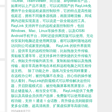
ToDesk、TeamViewer、向日葵、anydesk等产品，
如果对以上产品不满意，可以试用国产的 RayLink免
费跨平台全能远程桌面控制软件，它的特点是高性能
低延迟，拥有不同服务器线路，画面清晰流畅，局域
网内还能实现直连，可以说是一款全能远控工具。
RayLink 支持跨平台的远程桌面控制软件，包括
Windows、Mac、Linux等操作系统，以及iOS和
Android手机平台，同时还提供网页版可以使用。无论
你安装到电脑还是使用网页版，都可以随时随地远程
访问到公司或家里的电脑。 RayLink 的软件界面简
洁，提供常见的远程控制功能，比如拖放文件传输、
剪贴板互通等等，还支持多种方便快捷的文件传输方
式，例如文件传输列表互传、复制粘贴传输以及拖拽
传输，能非常高效率地在本机和远程电脑之间互相传
送文档。 除了功能之外，隐私与安全性同样重要，
在远程办公时，被控电脑不在身边，担心你的操作被
别人看到，RayLink的防窥模式可以帮你解决这些问
题，开启防窥模式后，被控电脑屏幕将黑屏显示，并
阻止键盘输入，相当安全可靠。 RayLink提供了免费
版以及高级会员供用户选择，免费版可以使用基础远
程功能，支持 1 通道 1 会话数，而升级会员则能获得
更多会话数、超高清画质、扩展虚拟屏等高级功能。
2024年8月7日