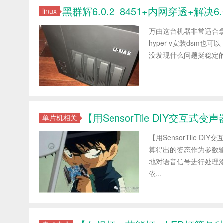
黑群辉6.0.2_8451+内网穿透+解决6.0
linux
万由这台机器非常适合拿
hyper v安装dsm也
没发现什么问题挺稳定的软件下载ht
【用SensorTile DIY交互式变
单片机相关
【用SensorTile
算得出的姿态作为参数输
地对语音信号进行处理添
依...