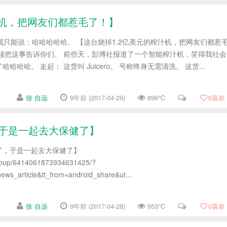
汁机，把网友们都惹毛了！】
文章我只能说：哈哈哈哈哈。 【这台烧掉1.2亿美元的榨汁机，把网友们都惹
须把这事告诉你们。 前些天，彭博社报道了一个智能榨汁机，笑得我社会
哈哈。 走起： 这货叫 Juicero。 号称终身无需清洗。 这货...
徐 自远
9年前 (2017-04-29)
896℃
0
喜欢
于是一起去大保健了】
了，于是一起去大保健了】
group/6414061873934631425/?
ws_article&tt_from=android_share&ut...
徐 自远
9年前 (2017-04-28)
953℃
0
喜欢