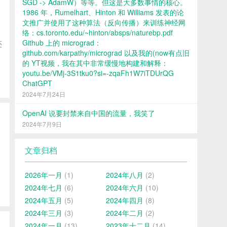
SGD -> AdamW）等等。但这是大多数事情的核心。
1986 年，Rumelhart、Hinton 和 Williams 发表的论
文推广并使用了这种算法（反向传播）来训练神经网
络：cs.toronto.edu/~hinton/absps/naturebp.pdf
Github 上的 micrograd：
还
github.com/karpathy/micrograd 以及我的(now有点旧
的 YT视频，我在其中非常缓慢地构建和解释：
youtu.be/VMj-3S1tku0?si=-zqaFh1W7iTDUrQG
ChatGPT
2024年7月24日
OpenAI 说要封禁来自中国的流量，我笑了
2024年7月9日
文章归档
2026年一月
(1)
2024年八月
(2)
2024年七月
(6)
2024年六月
(10)
2024年五月
(5)
2024年四月
(8)
2024年三月
(3)
2024年二月
(2)
2024年一月
(13)
2023年十二月
(14)