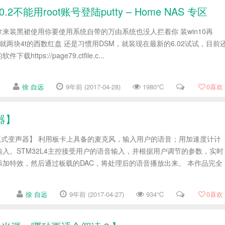
.2不能用root账号登陆putty – Home NAS 专区
来装黑裙使用你要使用系统自带的万由系统也没人拦着你 装win10再
可以 就两块4t的西数红盘 还是习惯用DSM，就装现在最新的6.02试试，目前
tps://page79.ctfile.c...
徐 自远
9年前 (2017-04-28)
1980℃
0
喜欢
声器】
 DIY交互式变声器】 利用板卡上具备的麦克风，输入用户的语音；用加速度计计
入。STM32L4主控接受用户的语音输入，并根据用户调节的参数，实时
加特效，然后通过板载的DAC，将处理后的语音播放出来。 本作品完全
徐 自远
9年前 (2017-04-27)
934℃
0
喜欢