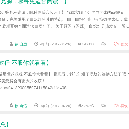
种光源，哪种更适合阅读？】
D灯等各种光源，哪种更适合阅读？】 气体实现了灯丝与气体的卤钨循
寿命，完美继承了白炽灯的其他特点。 由于白炽灯光电转换效率太低，我
之后就开始全面淘汰白炽灯了。 关于频闪（闪烁） 白炽灯是热发光，所
徐 自远
9年前 (2017-04-26)
963℃
0
喜欢
教程 不服你就看看】
俗易懂的教程 不服你就看看】 看完后，我们知道了螺纹的连接方法了吧
术美您将会有更大的收获！
group/6413292655074115842/?iid=98...
徐 自远
9年前 (2017-04-26)
757℃
0
喜欢
汇总】