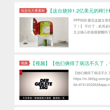
【这台烧掉1.2亿美元的榨
信息化大赛素材
PPPSSS:看完这篇
了！】 不行了，机哥必
主义核心价值观都颤抖了哈哈
【视频】【他们俩得了病活不久了，
视频
【他们俩得了病活不久
https://m.365yg.com/
iid=9741202262&app=ne