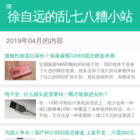
徐自远的乱七八糟小站
2019年04月的内容
旗舰性能卖白菜价？海康威视C2000固态硬盘评测
近期随着NAND颗粒的价格下跌，SSD也终于迎来
了久违的降价热潮。很多压抑了很久的玩家都开始
了自己的SSD扩容计划。就在前段时间，有网友告
诉笔者，做监控设备的海康威视推出了自己的SSD
产品，且价格相比同定位和性能的产品有着相当大
电子史 · 什么插头是需要转一圈才能插进去的？
的优势。其中512GB的NVME M.2接口C200...
答： USB 可能在计算机的历史上，很少会有一种
接口能够像USB一样覆盖了各种各样的外设。在一
开始，它仅仅是一种意图统一接口方式的连接器工
业标准，但现在，它的使用方式已经拓展到了其他
所有电器之间的接口，成为日常生活中必不可少的
为国人争光！国产M.2 SSD固态硬盘 上架开卖，只需252元
一部分。 USB的历史其实比我们想象的可能还要