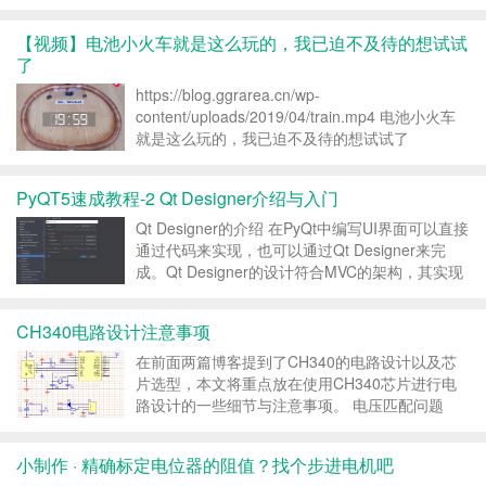
出特斯拉全自动驾驶产品，包含芯片、硬件，以及
软件配套方案。 并且立下flag：这是全世界最先进
【视频】电池小火车就是这么玩的，我已迫不及待的想试试
的自动驾驶计算机。 而且实现全自动驾驶能力的
了
特斯...
https://blog.ggrarea.cn/wp-
content/uploads/2019/04/train.mp4 电池小火车
就是这么玩的，我已迫不及待的想试试了
http://t.zijieimg.com/6RrPEd/ 转载请注明：徐自
远的乱七八糟小站 » ...
PyQT5速成教程-2 Qt Designer介绍与入门
Qt Designer的介绍 在PyQt中编写UI界面可以直接
通过代码来实现，也可以通过Qt Designer来完
成。Qt Designer的设计符合MVC的架构，其实现
了视图和逻辑的分离，从而实现了开发的便捷。
Qt Designer中的操作方式十分灵活，其通过拖拽
CH340电路设计注意事项
的方式放置控...
在前面两篇博客提到了CH340的电路设计以及芯
片选型，本文将重点放在使用CH340芯片进行电
路设计的一些细节与注意事项。 电压匹配问题
CH340 芯片通过 USB 转换出来的 TTL 串口输出
和输入电压是根据芯片供电电压是自适应的。也
小制作 · 精确标定电位器的阻值？找个步进电机吧
即，如果芯片是 5V 供电，那么串口输出和采...