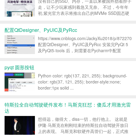
早，...
没有自己的SSD、内存，一直以来被国外肋着脖子
走，让不少玩家感到着急又无奈。 不过，今年年
初,紫光官方表示将推出自己的MVMe SSD固态硬
盘，苦等几个月后，今天终于上架发售了。 紫光
P100是一款定位主流级的M.2 SSD，打在自主生
配置QtDesigner、PyUIC及PyRcc
产的3D TLC颗粒，有128G...
https://www.cnblogs.com/JackyXu2018/p/8722703.
配置QtDesigner、PyUIC及PyRcc 安装完PyQt 5
及PyQt5-tools 后，则需要在Pycharm中配置
QtDesigner、PyUIC及PyRcc...
pyqt 圆形按钮
Python color: rgb(137, 221, 255); background-
color: rgb(37, 121, 255); border-style:none;
border:1px solid ...
特斯拉全自动驾驶硬件发布！马斯克狂怼：傻瓜才用激光雷
达
想得远，做得大，diss一切，他行他上。 这就是
伊隆·马斯克在刚刚结束的特斯拉自动驾驶开放日
上的表现。 马斯克和软硬件高管们一起，正式推