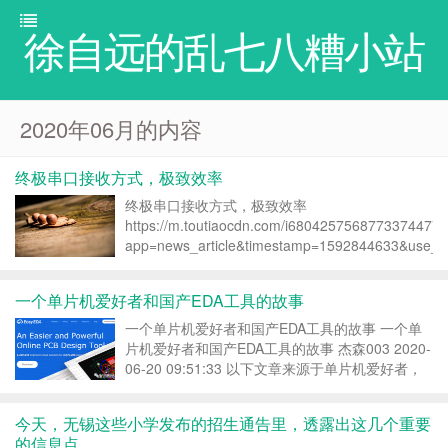
徐自远的乱七八糟小站
2020年06月的内容
终极串口接收方式，极致效率
终极串口接收方式，极致效率
https://m.toutiaocdn.com/i6804257568773374477/
app=news_article&timestamp=1592844633&use_ne
一个单片机爱好者和国产EDA工具的故事
一个单片机爱好者和国产EDA工具的故事 一个单
片机爱好者和国产EDA工具的故事 杰森003 2020-
06-20 09:51:33 以下文章来源于单片机爱好者，
作者MCU启航 哈喽大家好，我是MCU起航。看到
这样的开头，熟悉我的朋友肯定就猜到了:我又要
今天，无锡这些小学发布的招生通告里，透露出这几个重要
讲故事了！是的，最近看到朋...
的信息点