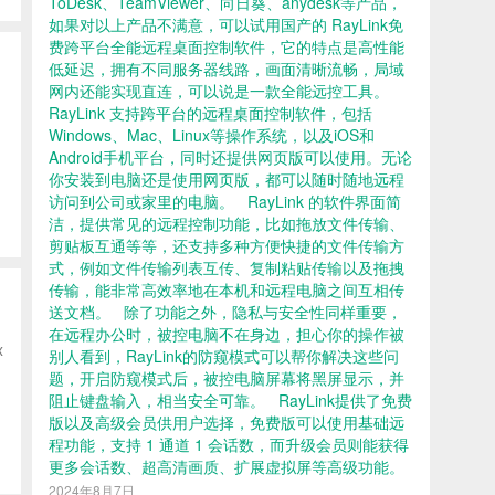
ToDesk、TeamViewer、向日葵、anydesk等产品，
如果对以上产品不满意，可以试用国产的 RayLink免
费跨平台全能远程桌面控制软件，它的特点是高性能
低延迟，拥有不同服务器线路，画面清晰流畅，局域
网内还能实现直连，可以说是一款全能远控工具。
RayLink 支持跨平台的远程桌面控制软件，包括
Windows、Mac、Linux等操作系统，以及iOS和
Android手机平台，同时还提供网页版可以使用。无论
你安装到电脑还是使用网页版，都可以随时随地远程
访问到公司或家里的电脑。 RayLink 的软件界面简
洁，提供常见的远程控制功能，比如拖放文件传输、
剪贴板互通等等，还支持多种方便快捷的文件传输方
式，例如文件传输列表互传、复制粘贴传输以及拖拽
传输，能非常高效率地在本机和远程电脑之间互相传
送文档。 除了功能之外，隐私与安全性同样重要，
在远程办公时，被控电脑不在身边，担心你的操作被
x
别人看到，RayLink的防窥模式可以帮你解决这些问
）
题，开启防窥模式后，被控电脑屏幕将黑屏显示，并
阻止键盘输入，相当安全可靠。 RayLink提供了免费
版以及高级会员供用户选择，免费版可以使用基础远
程功能，支持 1 通道 1 会话数，而升级会员则能获得
更多会话数、超高清画质、扩展虚拟屏等高级功能。
2024年8月7日