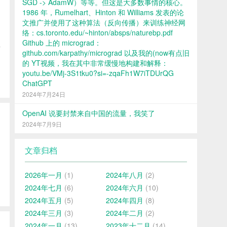
SGD -> AdamW）等等。但这是大多数事情的核心。
1986 年，Rumelhart、Hinton 和 Williams 发表的论
文推广并使用了这种算法（反向传播）来训练神经网
络：cs.toronto.edu/~hinton/absps/naturebp.pdf
Github 上的 micrograd：
性
github.com/karpathy/micrograd 以及我的(now有点旧
的 YT视频，我在其中非常缓慢地构建和解释：
youtu.be/VMj-3S1tku0?si=-zqaFh1W7iTDUrQG
ChatGPT
2024年7月24日
OpenAI 说要封禁来自中国的流量，我笑了
2024年7月9日
文章归档
2026年一月
(1)
2024年八月
(2)
2024年七月
(6)
2024年六月
(10)
2024年五月
(5)
2024年四月
(8)
2024年三月
(3)
2024年二月
(2)
2024年一月
(13)
2023年十二月
(14)