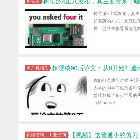
树莓派4正式发布，其主要带来了
树莓派
树莓派4正式发布，其主要带来
超实惠的方式，来鼓励
置，已经在教育系统之外
超硬核90后论文：从0开始打造c
单片机相关
你们打游戏的时候 有没
大学的同学们也为各种
曾经熬掉了多少宝贝的
（Minecraf...
【视频】这普通小的剪刀
机械结构，工业控制