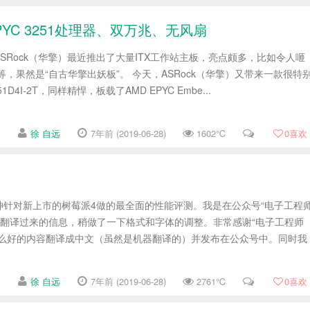
PYC 3251处理器、双万兆、无风扇
SRock（华擎）最近推出了大量ITX工作站主板，亮点颇多，比如令人咂
等，果然是“自古华擎出妖板”。 今天，ASRock（华擎）又带来一款很特
1D4I-2T，同样精悍，板载了AMD EPYC Embe...
徐 自远
7年前 (2019-06-28)
1602℃
0
喜欢
神针对新上市的树莓派4做的最全面的性能评测。我是在公众号“电子工程
gle翻译过来的信息，稍做了一下格式和字体的调整。非常感谢“电子工程师
这么好的内容翻译成中文（虽然是机器翻译的）并发布在公众号中。同时我
徐 自远
7年前 (2019-06-28)
2761℃
0
喜欢