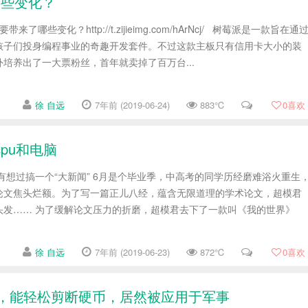
哪些变化？
了哪些变化？http://t.zijieimg.com/hArNcj/ 树莓派是一款旨在通
孩子们投身编程事业的奇趣开发套件。不过这款主板只有信用卡大小的装
培养出了一大票粉丝，首年就卖掉了百万台...
徐 自远
7年前 (2019-06-24)
883℃
0
喜欢
pu和电脑
有想过搞一个“大新闻” 6月是个毕业季，中高考的同学历经磨难浴火重生
论文焦头烂额。为了写一篇正儿八经，蕴含无限道理的学术论文，超模君
头发…… 为了缓解论文压力的折磨，超模君去下了一款叫《我的世界》
徐 自远
7年前 (2019-06-23)
872℃
0
喜欢
，能轻松剪断硬币，居然被应用于军事