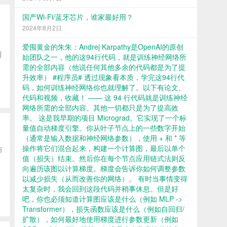
国产Wi-Fi/蓝牙芯片，谁家最好用？
2024年8月2日
爱囤黄金的朱朱：Andrej Karpathy是OpenAI的原创
别
始团队之一，他的这94行代码，就是训练神经网络所
需的全部内容（他说任何其他多余的代码都是为了提
升效率） #程序员# 透过现象看本质，学完这94行代
码，如何训练神经网络你也就理解了。以下有论文、
代码和视频，收藏！ —— 这 94 行代码就是训练神经
网络所需的全部内容。其他一切都只是为了提高效
率。 这是我早期的项目 Micrograd。它实现了一个标
量值自动梯度引擎。你从叶子节点上的一些数字开始
（通常是输入数据和神经网络参数），使用 + 和 * 等
操作将它们混合起来，构建一个计算图，最后以单个
师
值（损失）结束。然后你在每个节点应用链式法则反
向遍历该图以计算梯度。梯度会告诉你如何调整参数
以减少损失（从而改善你的网络）。 有时当事情变得
太复杂时，我会回到这段代码并稍事休息。但是好
吧，你也必须知道计算图应该是什么（例如 MLP ->
Transformer），损失函数应该是什么（例如自回归/
扩散），如何最好地使用梯度进行参数更新（例如