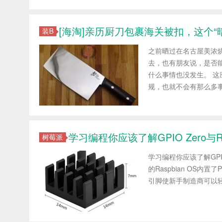
[海淘]亲历厨刀包裹海关被扣，这个“
装B
之前晒过在名古屋美浓
去，也有朋友说，是否
什么事情也没发生。 
规，也就不会有那么多事情
学习编程你应该了解GPIO Zero与R
树莓派
学习编程你应该了解GPIO 
的Raspbian OS内
引脚使新手制造商可以轻松