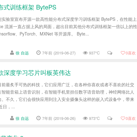
训练框架 BytePS
实验室宣布开源一款高性能分布式深度学习训练框架 BytePS，在性能上
educe 流派一直占据上风的局面，超出目前其他分布式训练框架一倍以上的
flow、PyTorch、MXNet 等开源库。 Byte...
徐 自远
7年前 (2019-06-27)
937℃
0
喜欢
携2款深度学习芯片叫板英伟达
目前最炙手可热的科技，它们应用广泛，在各种你喜欢或者不喜欢的社交
在智能音箱上语音识别，在智能手机里担任数字语音助理，神经网络比人
力。不久，它们会很快应用到注入安全摄像头这样的嵌入式设备中，带来
日，...
徐 自远
7年前 (2019-06-26)
973℃
0
喜欢