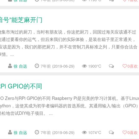
暗号”能芝麻开门
烧集市淘过的厨刀，当时有朋友说，你这把厨刀，回国过海关应该通不过
能通过要看你的运气，但后来我们的实际体验，是装在箱子里正常通关，
这应该是因为，我们的那把厨刀，并不在管制刀具标准之列，只要你合法合
。...
徐 自远
7年前 (2019-06-29)
1900℃
0
喜欢
Pi GPIO的不同
Zero与RPi GPIO的不同 Raspberry Pi是完美的学习计算机。基于Linu
置了Python，这使其成为初学者编码器的首选系统。其通用输入/输出（GPIO
地尝试DIY电子项目。 ...
徐 自远
7年前 (2019-06-29)
1074℃
0
喜欢