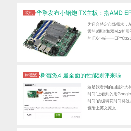
华擎发布小钢炮ITX主板：搭AMD E
装机
为迎合特定市场需求，A
舌的6通道和双M.2扩展
的ITX小板——EPYC325
树莓派4 最全面的性能测评来啦
树莓派
这是我看到的由国外大
时间”上看到的用Goo
时间”的编辑花时间将
也附上英文原文...