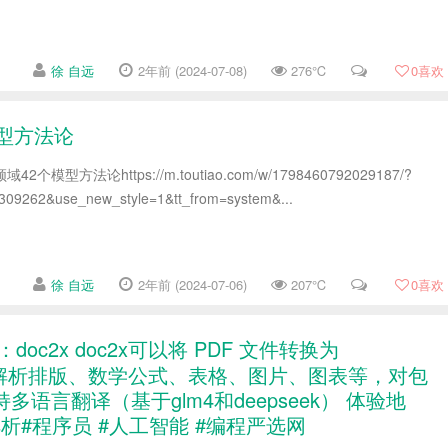
徐 自远
2年前 (2024-07-08)
276℃
0
喜欢
模型方法论
模型方法论https://m.toutiao.com/w/1798460792029187/?
09262&use_new_style=1&tt_from=system&...
徐 自远
2年前 (2024-07-06)
207℃
0
喜欢
：doc2x doc2x可以将 PDF 文件转换为
式 可以解析排版、数学公式、表格、图片、图表等，对包
言翻译（基于glm4和deepseek） 体验地
 #PDF解析#程序员 #人工智能 #编程严选网