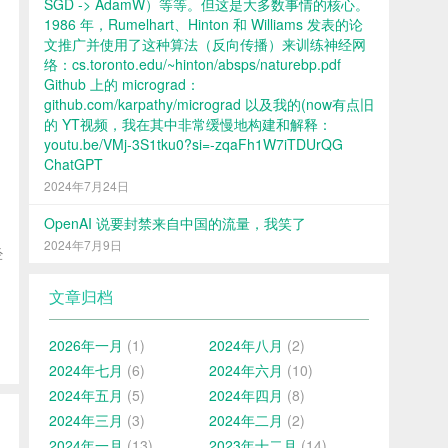
SGD -> AdamW）等等。但这是大多数事情的核心。
1986 年，Rumelhart、Hinton 和 Williams 发表的论
文推广并使用了这种算法（反向传播）来训练神经网
络：cs.toronto.edu/~hinton/absps/naturebp.pdf
Github 上的 micrograd：
github.com/karpathy/micrograd 以及我的(now有点旧
的 YT视频，我在其中非常缓慢地构建和解释：
youtu.be/VMj-3S1tku0?si=-zqaFh1W7iTDUrQG
ChatGPT
2024年7月24日
OpenAI 说要封禁来自中国的流量，我笑了
2024年7月9日
经
文章归档
2026年一月
(1)
2024年八月
(2)
2024年七月
(6)
2024年六月
(10)
2024年五月
(5)
2024年四月
(8)
2024年三月
(3)
2024年二月
(2)
2024年一月
(13)
2023年十二月
(14)