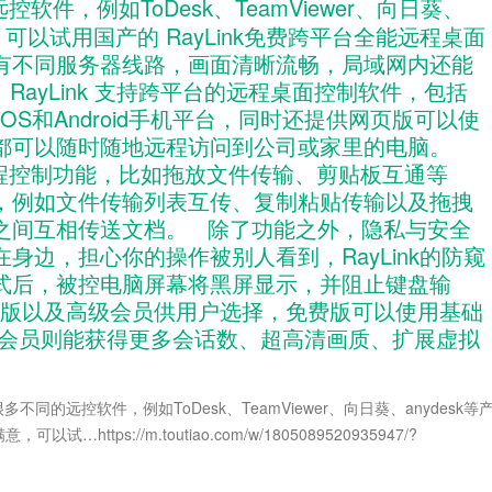
件，例如ToDesk、TeamViewer、向日葵、
，可以试用国产的 RayLink免费跨平台全能远程桌面
有不同服务器线路，画面清晰流畅，局域网内还能
ayLink 支持跨平台的远程桌面控制软件，包括
以及iOS和Android手机平台，同时还提供网页版可以使
都可以随时随地远程访问到公司或家里的电脑。
的远程控制功能，比如拖放文件传输、剪贴板互通等
，例如文件传输列表互传、复制粘贴传输以及拖拽
之间互相传送文档。 除了功能之外，隐私与安全
边，担心你的操作被别人看到，RayLink的防窥
式后，被控电脑屏幕将黑屏显示，并阻止键盘输
免费版以及高级会员供用户选择，免费版可以使用基础
升级会员则能获得更多会话数、超高清画质、扩展虚拟
不同的远控软件，例如ToDesk、TeamViewer、向日葵、anydesk等
…https://m.toutiao.com/w/1805089520935947/?