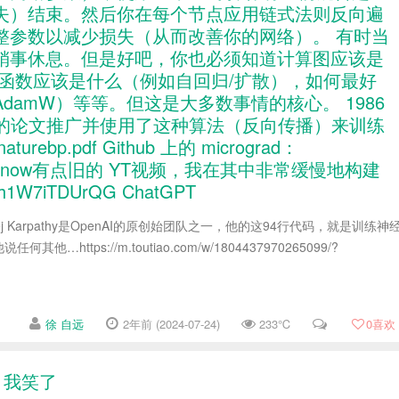
失）结束。然后你在每个节点应用链式法则反向遍
整参数以减少损失（从而改善你的网络）。 有时当
稍事休息。但是好吧，你也必须知道计算图应该是
r），损失函数应该是什么（例如自回归/扩散），如何最好
AdamW）等等。但这是大多数事情的核心。 1986
liams 发表的论文推广并使用了这种算法（反向传播）来训练
aturebp.pdf Github 上的 micrograd：
ad 以及我的(now有点旧的 YT视频，我在其中非常缓慢地构建
Fh1W7iTDUrQG ChatGPT
j Karpathy是OpenAI的原创始团队之一，他的这94行代码，就是训练神
…https://m.toutiao.com/w/1804437970265099/?
徐 自远
2年前 (2024-07-24)
233℃
0
喜欢
，我笑了