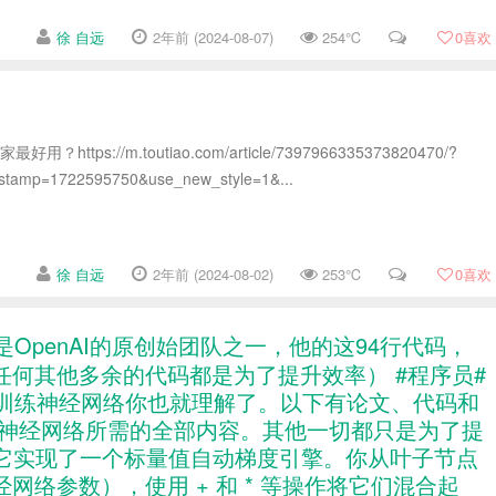
徐 自远
2年前 (2024-08-07)
254℃
0
喜欢
？
？https://m.toutiao.com/article/7397966335373820470/?
estamp=1722595750&use_new_style=1&...
徐 自远
2年前 (2024-08-02)
253℃
0
喜欢
thy是OpenAI的原创始团队之一，他的这94行代码，
何其他多余的代码都是为了提升效率） #程序员#
何训练神经网络你也就理解了。以下有论文、代码和
训练神经网络所需的全部内容。其他一切都只是为了提
ad。它实现了一个标量值自动梯度引擎。你从叶子节点
络参数），使用 + 和 * 等操作将它们混合起