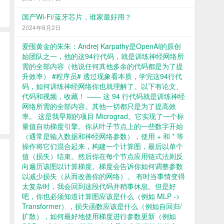
国产Wi-Fi/蓝牙芯片，谁家最好用？
2024年8月2日
爱囤黄金的朱朱：Andrej Karpathy是OpenAI的原创
始团队之一，他的这94行代码，就是训练神经网络所
需的全部内容（他说任何其他多余的代码都是为了提
升效率） #程序员# 透过现象看本质，学完这94行代
码，如何训练神经网络你也就理解了。以下有论文、
代码和视频，收藏！ —— 这 94 行代码就是训练神经
网络所需的全部内容。其他一切都只是为了提高效
率。 这是我早期的项目 Micrograd。它实现了一个标
量值自动梯度引擎。你从叶子节点上的一些数字开始
（通常是输入数据和神经网络参数），使用 + 和 * 等
操作将它们混合起来，构建一个计算图，最后以单个
值（损失）结束。然后你在每个节点应用链式法则反
向遍历该图以计算梯度。梯度会告诉你如何调整参数
以减少损失（从而改善你的网络）。 有时当事情变得
太复杂时，我会回到这段代码并稍事休息。但是好
吧，你也必须知道计算图应该是什么（例如 MLP ->
Transformer），损失函数应该是什么（例如自回归/
扩散），如何最好地使用梯度进行参数更新（例如