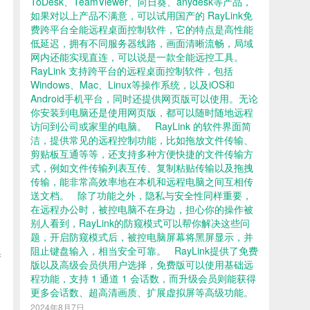
ToDesk、TeamViewer、向日葵、anydesk等产品，
如果对以上产品不满意，可以试用国产的 RayLink免
费跨平台全能远程桌面控制软件，它的特点是高性能
低延迟，拥有不同服务器线路，画面清晰流畅，局域
网内还能实现直连，可以说是一款全能远控工具。
RayLink 支持跨平台的远程桌面控制软件，包括
Windows、Mac、Linux等操作系统，以及iOS和
Android手机平台，同时还提供网页版可以使用。无论
你安装到电脑还是使用网页版，都可以随时随地远程
访问到公司或家里的电脑。 RayLink 的软件界面简
洁，提供常见的远程控制功能，比如拖放文件传输、
剪贴板互通等等，还支持多种方便快捷的文件传输方
式，例如文件传输列表互传、复制粘贴传输以及拖拽
传输，能非常高效率地在本机和远程电脑之间互相传
送文档。 除了功能之外，隐私与安全性同样重要，
在远程办公时，被控电脑不在身边，担心你的操作被
别人看到，RayLink的防窥模式可以帮你解决这些问
题，开启防窥模式后，被控电脑屏幕将黑屏显示，并
阻止键盘输入，相当安全可靠。 RayLink提供了免费
产
版以及高级会员供用户选择，免费版可以使用基础远
程功能，支持 1 通道 1 会话数，而升级会员则能获得
更多会话数、超高清画质、扩展虚拟屏等高级功能。
2024年8月7日