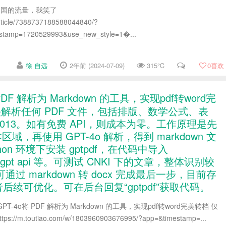
自中国的流量，我笑了
article/7388737188588044840/?
estamp=1720529993&use_new_style=1�...
徐 自远
2年前 (2024-07-09)
315℃
0
喜欢
DF 解析为 Markdown 的工具，实现pdf转word完
美解析任何 PDF 文件，包括排版、数学公式、表
013。如有免费 API，则成本为零。工作原理是先
区域，再使用 GPT-4o 解析，得到 markdown 文
hon 环境下安装 gptpdf，在代码中导入
、gpt api 等。可测试 CNKI 下的文章，整体识别较
markdown 转 docx 完成最后一步，目前存
后续可优化。可在后台回复“gptpdf”获取代码。
PT-4o将 PDF 解析为 Markdown 的工具，实现pdf转word完美转档 仅
/m.toutiao.com/w/1803960903676995/?app=&timestamp=...