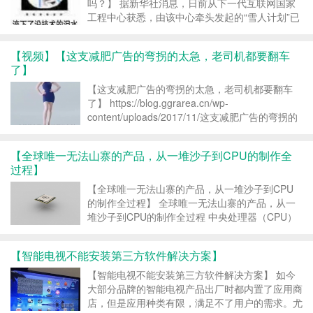
吗？】 据新华社消息，日前从下一代互联网国家
工程中心获悉，由该中心牵头发起的“雪人计划”已
在全球完成25台IPv6（互联网协议第六版）根服
务器架设，中国部署了其中的4台，打破了中国过
【视频】【这支减肥广告的弯拐的太急，老司机都要翻车
去没有根服务器的困境。 早上《新闻茶泡Fan》
了】
已经推送...
【这支减肥广告的弯拐的太急，老司机都要翻车
了】 https://blog.ggrarea.cn/wp-
content/uploads/2017/11/这支减肥广告的弯拐的
太急，老司机都要翻车了.mp4
https://m.365yg.com/group/649350720337...
【全球唯一无法山寨的产品，从一堆沙子到CPU的制作全
过程】
【全球唯一无法山寨的产品，从一堆沙子到CPU
的制作全过程】 全球唯一无法山寨的产品，从一
堆沙子到CPU的制作全过程 中央处理器（CPU）
是一块超大规模的集成电路，是一台计算机的运算
核心和控制核心。它的功能主要是解释计算机指令
【智能电视不能安装第三方软件解决方案】
以及处理计算机软件中的数据，这也是为数不多...
【智能电视不能安装第三方软件解决方案】 如今
大部分品牌的智能电视产品出厂时都内置了应用商
店，但是应用种类有限，满足不了用户的需求。尤