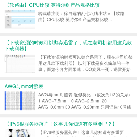
最大红包，怎么造一个自动洗袜机…… 怎么抢到
【软路由】CPU比较 英特尔® 产品规格比较
最大红包 春节抢红包大家都玩过，现在抢红包...
转载请注明：徐自远的乱七八糟小站 » 【软路
由】CPU比较 英特尔® 产品规格比较...
【下载资源的时候可以抛弃迅雷了，现在老司机都用这几款
下载利器】
【下载资源的时候可以抛弃迅雷了，现在老司机都
用这几款下载利器】 以前下载是多么简单的一件
事，而如今各方面限速，QQ旋风一死，迅雷开始
抽风，网盘离线苟延馋喘，也就115离线还存活，
但是那价格一般人不会去花那个钱。 看来看去找
AWG与mm对照表
不到一款适合自己的下载工具，今天为大家推荐几
款下载利器，总...
AWG与mm对照表 近似类比：(依次为1/3的关系)
1 AWG=7.5mm 10 AWG=2.5mm 20
AWG=0.8mm 30 AWG=0.20mm 只用记住10号线
规为2.5mm AWM=Appliance Wiring Material
AWG=American W...
【IPv6根服务器落户！这事儿你知道有多重要吗？】
【IPv6根服务器落户！这事儿你知道有多重要