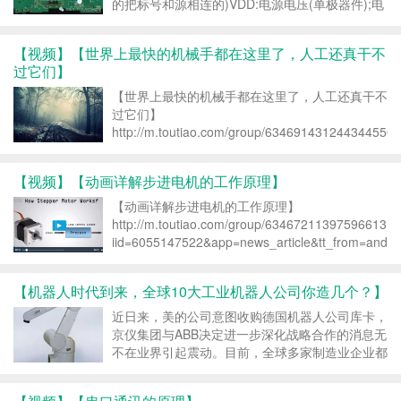
的把标号和源相连的)VDD:电源电压(单极器件);电
源电压(4000系列数字电路);漏极电压(场效应
管)VCC：电源电压(双极器件);电源电压(74系列数
【视频】【世界上最快的机械手都在这里了，人工还真干不
字电路);声控载波...
过它们】
【世界上最快的机械手都在这里了，人工还真干不
过它们】
http://m.toutiao.com/group/6346914312443445505
iid=6055147522&app=news_article&tt_from=androi
【视频】【动画详解步进电机的工作原理】
【动画详解步进电机的工作原理】
http://m.toutiao.com/group/6346721139759661313
iid=6055147522&app=news_article&tt_from=andro
【机器人时代到来，全球10大工业机器人公司你造几个？】
近日来，美的公司意图收购德国机器人公司库卡，
京仪集团与ABB决定进一步深化战略合作的消息无
不在业界引起震动。目前，全球多家制造业企业都
在寻求与各大工业机器人集团进行合作。那么，全
球工业机器人工业生产现状是怎样？是否能有效解