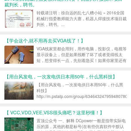
裁判长，聘书。
转载请注明：徐自远的乱七八糟小站 » 2016全国
机械行指委教师能力大赛，机器人焊接技术项目裁
判长，聘书。...
【学会这个,就不用再去买VGA线了！】
VGA线家里都会用到，用作电脑，投影仪，电视等
显示设备上，但是如果线断了坏了或者觉得线太
短，想变得长一点，先别着急买！如果你家里还有
网线，那么你就幸运了！ 准备工作： 材料： VGA
转接头一对(针对你的设备购买相应的公头或母头)
【用台风发电，一次发电供日本用50年，什么黑科技】
网线一根(五类线) 工具：...
【用台风发电，一次发电供日本用50年，什么黑
科技】
http://m.pstatp.com/group/6346432479594807809
iid=6055147522&app=news_article&tt_from=androi
【 VCC,VDD,VEE,VSS很头痛吧？这里秒懂！】
置顶公众号 一、解释 DCpower一般是指带实际电
压的源，其他的都是标号(在有些仿真软件中默认