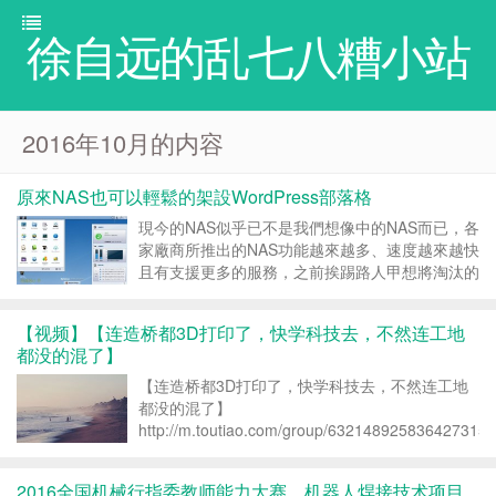
徐自远的乱七八糟小站
2016年10月的内容
原來NAS也可以輕鬆的架設WordPress部落格
現今的NAS似乎已不是我們想像中的NAS而已，各
家廠商所推出的NAS功能越來越多、速度越來越快
且有支援更多的服務，之前挨踢路人甲想將淘汰的
舊PC手動打造一台免費的多功能NAS，不過體積
龐大且不美觀，最近幫朋友購入一台Synology
【视频】【连造桥都3D打印了，快学科技去，不然连工地
DS213，不管BT、網站、電子郵件、FTP...
都没的混了】
【连造桥都3D打印了，快学科技去，不然连工地
都没的混了】
http://m.toutiao.com/group/6321489258364273154
iid=6055147522&app=news_article&tt_from=androi
2016全国机械行指委教师能力大赛，机器人焊接技术项目