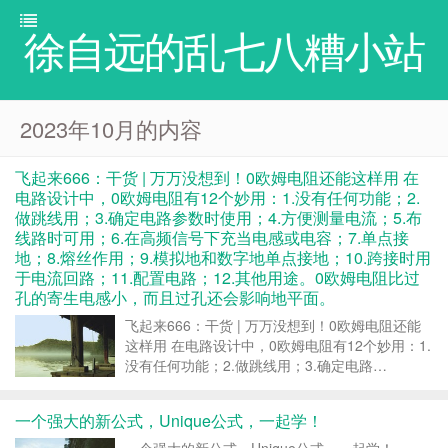
徐自远的乱七八糟小站
2023年10月的内容
飞起来666：干货 | 万万没想到！0欧姆电阻还能这样用 在
电路设计中，0欧姆电阻有12个妙用：1.没有任何功能；2.
做跳线用；3.确定电路参数时使用；4.方便测量电流；5.布
线路时可用；6.在高频信号下充当电感或电容；7.单点接
地；8.熔丝作用；9.模拟地和数字地单点接地；10.跨接时用
于电流回路；11.配置电路；12.其他用途。0欧姆电阻比过
孔的寄生电感小，而且过孔还会影响地平面。
飞起来666：干货 | 万万没想到！0欧姆电阻还能
这样用 在电路设计中，0欧姆电阻有12个妙用：1.
没有任何功能；2.做跳线用；3.确定电路…
https://m.toutiao.com/w/1780966287341593/?
app=news_article...
一个强大的新公式，Unique公式，一起学！