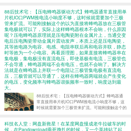
88后技术宅：【压电蜂鸣器驱动方式】蜂鸣器通常直接用单
片机IO口PWM推电流小响度不够，这时候就需要加个三极
管来扩流。可能刚接触这个的以为直接将蜂鸣器放在三极管
集电极就可以了，实际上这样蜂鸣器根本不会响，什么原因
呢？压电蜂鸣器原理就是压电陶瓷附在金属片上，当通交变
电后压电陶瓷带动金属片震动发声，本质上还是压电陶瓷，
其等效电路为电容、电感、电阻串联后再和电容并联，静态
时等效为一个小电容。再看原理图，如果直接将蜂鸣器串在
集电极，集电极没有直流电压，即使基极有电流，三极管也
不会导通，蜂鸣器两端不会有电压，也就不会响了。解决方
法就是在蜂鸣器上并联一个电阻让三极管集电极有直流电
压，三极管就可以导通了，这样在蜂鸣器两端就会产生变化
的电压，变化频率与蜂鸣器谐振频率一致时，响度达到最
大。
88后技术宅：【压电蜂鸣器驱动方式】蜂鸣器通
常直接用单片机IO口PWM推电流小响度不够，这
时候就需要加个三极管来扩流。可能刚接触这个的
以为直…
https://m.toutiaocdn.com/i1678343740035139/?
科技名人堂：网盘新救星！在某度网盘慢成老牛拉破车的时
app=&timestamp...
候，在Pandownload垂死挣扎的时候，又一个英雄站了起