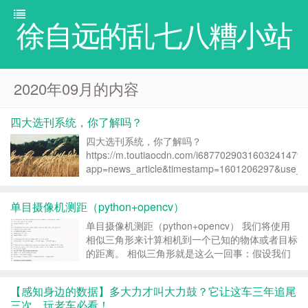
徐自远的乱七八糟小站
2020年09月的内容
四大选刊系统，你了解吗？
四大选刊系统，你了解吗？
https://m.toutiaocdn.com/i6877029031603241479/
app=news_article&timestamp=1601206297&use_ne
单目摄像机测距（python+opencv）
单目摄像机测距（python+opencv） 我们将使用
相似三角形来计算相机到一个已知的物体或者目标
的距离。 相似三角形就是这么一回事：假设我们
有一个宽度为 W 的目标或者物体。然后我们将这
个目标放在距离我们的相机为 D 的位置。我们用
【感知身边的数据】多大力才叫大力鼓？它让这车三年追尾
相机对物体进行拍照并且测量物体的像素宽...
三次，玩老车必看！