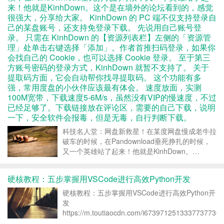
来！他就是KinhDown。这个是在墙外的论坛看到的，感觉
很强大，分享给大家。 KinhDown 的 PC 端不仅支持登录自
己的某盘账号，还支持免登录下载。 先说用自己账号登
录。 只需在 KinhDown 的【资源列表栏】左侧的「资源管
理」处单击右键选择「添加」。作者首推扫码登录，如果你
会找自己的 Cookie，也可以选择 Cookie 登录。 至于第三
方账号密码的登录方式，KinhDown 就暂不支持了。 关于
提取码方面，它会自动帮你找寻提取码。 这个功能有多
强，常用度盘的小伙伴应该最有体会。 速度放面，实测
100M宽带，下载速度5-6M/s，虽然没有VIP的慢速度，不过
已经足够了。下载链接放在评论区，需要的自己下载，说明
一下，安全软件会报毒，但是无毒，自行判断下载。
科技名人堂：网盘新救星！在某度网盘慢成老牛拉
破车的时候，在Pandownload垂死挣扎的时候，
又一个英雄站了起来！他就是KinhDown。…
https://m.toutiaocdn.com/i1678361250585600/?
app=&timestamp...
硬核教程：五步掌握用VSCode进行高效Python开发
硬核教程：五步掌握用VSCode进行高效Python开
发
https://m.toutiaocdn.com/i6739712513337737736/
app=news_article&timestamp=1600441435&use_ne