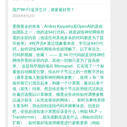
国产Wi-Fi/蓝牙芯片，谁家最好用？
2024年8月2日
爱囤黄金的朱朱：Andrej Karpathy是OpenAI的原创
始团队之一，他的这94行代码，就是训练神经网络所
需的全部内容（他说任何其他多余的代码都是为了提
升效率） #程序员# 透过现象看本质，学完这94行代
码，如何训练神经网络你也就理解了。以下有论文、
代码和视频，收藏！ —— 这 94 行代码就是训练神经
网络所需的全部内容。其他一切都只是为了提高效
率。 这是我早期的项目 Micrograd。它实现了一个标
量值自动梯度引擎。你从叶子节点上的一些数字开始
（通常是输入数据和神经网络参数），使用 + 和 * 等
操作将它们混合起来，构建一个计算图，最后以单个
值（损失）结束。然后你在每个节点应用链式法则反
向遍历该图以计算梯度。梯度会告诉你如何调整参数
以减少损失（从而改善你的网络）。 有时当事情变得
太复杂时，我会回到这段代码并稍事休息。但是好
吧，你也必须知道计算图应该是什么（例如 MLP ->
Transformer），损失函数应该是什么（例如自回归/
扩散），如何最好地使用梯度进行参数更新（例如