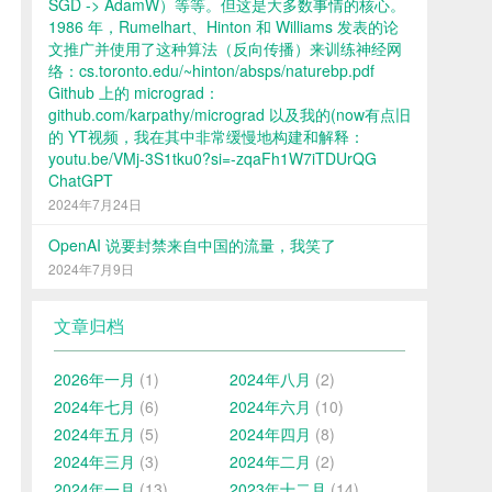
SGD -> AdamW）等等。但这是大多数事情的核心。
1986 年，Rumelhart、Hinton 和 Williams 发表的论
文推广并使用了这种算法（反向传播）来训练神经网
络：cs.toronto.edu/~hinton/absps/naturebp.pdf
Github 上的 micrograd：
github.com/karpathy/micrograd 以及我的(now有点旧
的 YT视频，我在其中非常缓慢地构建和解释：
youtu.be/VMj-3S1tku0?si=-zqaFh1W7iTDUrQG
ChatGPT
2024年7月24日
OpenAI 说要封禁来自中国的流量，我笑了
2024年7月9日
文章归档
2026年一月
(1)
2024年八月
(2)
2024年七月
(6)
2024年六月
(10)
2024年五月
(5)
2024年四月
(8)
2024年三月
(3)
2024年二月
(2)
2024年一月
(13)
2023年十二月
(14)