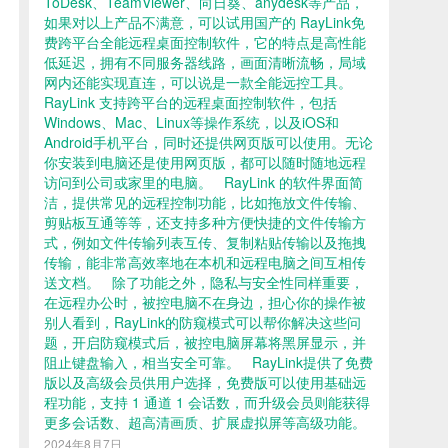
ToDesk、TeamViewer、向日葵、anydesk等产品，
如果对以上产品不满意，可以试用国产的 RayLink免
费跨平台全能远程桌面控制软件，它的特点是高性能
低延迟，拥有不同服务器线路，画面清晰流畅，局域
网内还能实现直连，可以说是一款全能远控工具。
RayLink 支持跨平台的远程桌面控制软件，包括
Windows、Mac、Linux等操作系统，以及iOS和
Android手机平台，同时还提供网页版可以使用。无论
你安装到电脑还是使用网页版，都可以随时随地远程
访问到公司或家里的电脑。 RayLink 的软件界面简
洁，提供常见的远程控制功能，比如拖放文件传输、
剪贴板互通等等，还支持多种方便快捷的文件传输方
式，例如文件传输列表互传、复制粘贴传输以及拖拽
传输，能非常高效率地在本机和远程电脑之间互相传
送文档。 除了功能之外，隐私与安全性同样重要，
在远程办公时，被控电脑不在身边，担心你的操作被
别人看到，RayLink的防窥模式可以帮你解决这些问
题，开启防窥模式后，被控电脑屏幕将黑屏显示，并
阻止键盘输入，相当安全可靠。 RayLink提供了免费
版以及高级会员供用户选择，免费版可以使用基础远
程功能，支持 1 通道 1 会话数，而升级会员则能获得
更多会话数、超高清画质、扩展虚拟屏等高级功能。
2024年8月7日