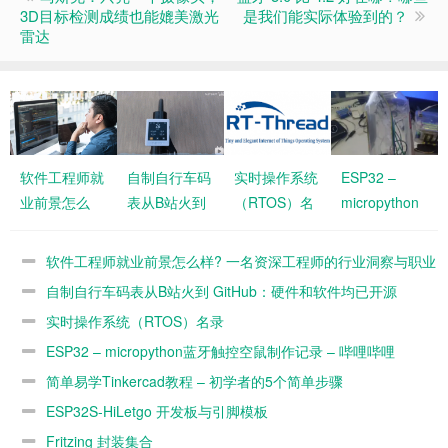
3D目标检测成绩也能媲美激光
是我们能实际体验到的？
雷达
软件工程师就
自制自行车码
实时操作系统
ESP32 –
业前景怎么
表从B站火到
（RTOS）名
micropython
样? 一名资深
GitHub：硬件
录
蓝牙触控空鼠
工程师的行业
和软件均已开
制作记录 – 哔
软件工程师就业前景怎么样? 一名资深工程师的行业洞察与职业
洞察与职业发
源
哩哔哩
发展建议
自制自行车码表从B站火到 GitHub：硬件和软件均已开源
展建议
实时操作系统（RTOS）名录
ESP32 – micropython蓝牙触控空鼠制作记录 – 哔哩哔哩
简单易学Tinkercad教程 – 初学者的5个简单步骤
ESP32S-HiLetgo 开发板与引脚模板
Fritzing 封装集合