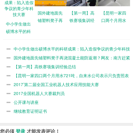
国外建地面先
【第一周】高
【昆明一家四
铺塑料凳子再
铁赛项集训经
口两个月用水
中小学生做出
浇混凝土能防
验总结
721吨，自来
硕博水平的科
返潮？网友：
水公司表示只
研成果：陷入
南方赶紧推广
负责照表收
造假争议的青
中小学生做出硕博水平的科研成果：陷入造假争议的青少年科技
费，你怎么
少年科技大赛
看？】
大赛
国外建地面先铺塑料凳子再浇混凝土能防返潮？网友：南方赶紧
推广
【第一周】高铁赛项集训经验总结
【昆明一家四口两个月用水721吨，自来水公司表示只负责照表
收费，你怎么看？】
2017’第二届全国工业机器人技术应用技能大赛
2017全国机器人大赛裁判员
公开课与讲座
继续教育证明证书
您必须
登录
才能发表评论！