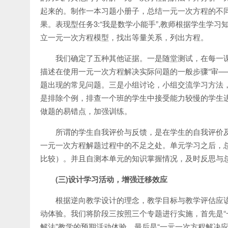
起来的。制作一本习题小册子，总结一元一次方程的不
果。表现型任务3:“我是数学小能手”,教师根据学生学
立一元一次方程模型，找出等量关系，列出方程。
我们确定了五种其他证据。一是随堂测试，在每一
描述在使用一元一次方程解决实际问题的一般步骤“审—
题出现的常见问题。三是小组讨论，小组交流学习方法
是排除个例，排查一个班的学生中接受能力较慢的学生
做题的易错点，加强训练。
所谓的学生自我评价与反馈，是在学生的自我评价
一元一次方程解题过程中的不足之处。单元学习之后，
比较）。并且自测本单元的知识掌握情况，及时反思与
(三)设计学习活动，增强迁移效应
根据逆向教学设计的理念，教学目标与教学评估应
动体验。我们将阶段三按照三个专题进行实施，首先是“
解法”教学的预期活动体验，最后是“一元一次方程解决应