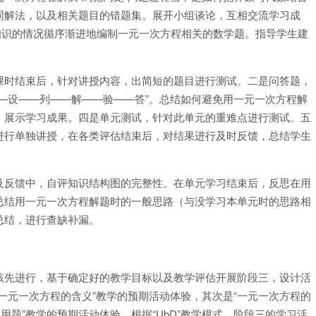
同解法，以及相关题目的错题集。展开小组谈论，互相交流学习成
习知识的情况循序渐进地编制一元一次方程相关的数学题。指导学生建
课时结束后，针对讲授内容，出简短的题目进行测试。二是问答题，
—设——列——解——验——答”。总结如何避免用一元一次方程解
，展示学习成果。四是单元测试，针对此单元的重难点进行测试。五
进行单独讲授，在各类评估结束后，对结果进行及时反馈，总结学生
及反馈中，自评知识结构图的完整性。在单元学习结束后，反思在用
总结用一元一次方程解题时的一般思路（与没学习本单元时的思路相
总结，进行查缺补漏。
该先进行，基于确定好的教学目标以及教学评估开展阶段三，设计活
一元一次方程的含义”教学的预期活动体验，其次是“一元一次方程的
用题”教学的预期活动体验。根据“UbD”教学模式，阶段三的学习活