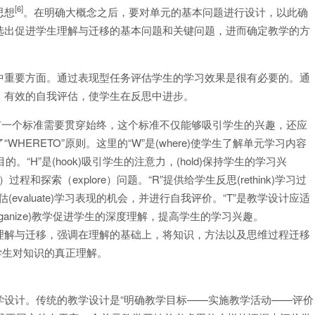
[6]
思想
。在明确大概念之后，要对单元的基本问题进行设计，以此确
选出促进学生理解与迁移的基本问题和关键问题，进而确定教学的方
中重要方面。通过表现型任务评估学生的学习效果是很有必要的。通
，有效的自我评估，使学生在反思中进步。
中有一个标准需要贯穿始终，这个标准不仅能够吸引学生的兴趣，还应
HERETO”原则。这里的“W”是(where)使学生了解单元学习内容
。“H”是(hook)吸引学生的注意力，(hold)保持学生的学习兴
e）过程和探索（explore）问题。“R”提供给学生反思(rethink)学习过
评估(evaluate)学习表现的机会，并进行自我评价。“T”是教学设计应适
(organize)教学促进学生的深度理解，提高学生的学习兴趣。
理解与迁移，强调在理解的基础上，将知识，方法以及思维过程迁移
学生对知识的真正理解。
学设计。传统的教学设计是“明确教学目标——实施教学活动——评价