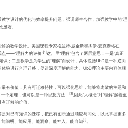
重教学设计的优化与效率提升问题，强调师生合作，加强教学中的“理
效显著。
”,被称为基于理解的教学设计。美国课程专家格兰特·威金斯和杰伊·麦克泰格在
[1]
点——“理解力的评价”
这。里“理解”包含了两层意思：一是“真正
知识；二是教学是为学生的“理解”而设计，具体包括UbD是一种逆向
体验进行合理迁移，促进深度理解的能力。UbD理论主要内容体现
它最有价值，具有可迁移特性，可以强化思维，能够将离散的主题和
[3]
，一个定理，也可以是一种思想方法…
,因此“大概念”对“理解”起着至
具有迁移的价值。
解是对已有知识的迁移，把已有图示通过顺应与同化，以此掌握更多
[3]
释、能阐明、能应用、能洞察、能神入、能自知
。