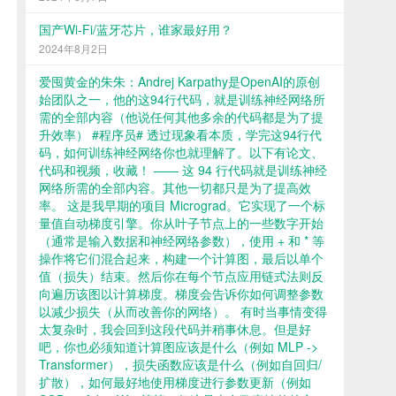
国产Wi-Fi/蓝牙芯片，谁家最好用？
2024年8月2日
爱囤黄金的朱朱：Andrej Karpathy是OpenAI的原创
始团队之一，他的这94行代码，就是训练神经网络所
需的全部内容（他说任何其他多余的代码都是为了提
升效率） #程序员# 透过现象看本质，学完这94行代
码，如何训练神经网络你也就理解了。以下有论文、
代码和视频，收藏！ —— 这 94 行代码就是训练神经
网络所需的全部内容。其他一切都只是为了提高效
率。 这是我早期的项目 Micrograd。它实现了一个标
量值自动梯度引擎。你从叶子节点上的一些数字开始
（通常是输入数据和神经网络参数），使用 + 和 * 等
操作将它们混合起来，构建一个计算图，最后以单个
值（损失）结束。然后你在每个节点应用链式法则反
向遍历该图以计算梯度。梯度会告诉你如何调整参数
以减少损失（从而改善你的网络）。 有时当事情变得
太复杂时，我会回到这段代码并稍事休息。但是好
吧，你也必须知道计算图应该是什么（例如 MLP ->
Transformer），损失函数应该是什么（例如自回归/
扩散），如何最好地使用梯度进行参数更新（例如