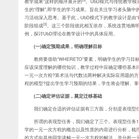
教学成果”这样的顺序展开的
。UbD模式与传统教学
生的“理解”,即学生的学习成果。旨在关注学习者头脑
习活动深入思考。基于此，UbD模式下的教学设计是由
[3]
阶段组成
。这三个阶段彼此相互依存，系统连贯地阐明
例，探讨UbD理论在教学设计中的具体应用。
(一)确定预期成果，明确理解目标
教师要借助“WHERETO”要素，明确学生的学习
应该深度理解的哪些知识，教学过程中应确定哪些基本
一元一次方程?算术法与代数法两种解决实际应用题的方
程的模型?提出学生学习预期的结果，学生将会理解、
(二)
确定评估证据，奠定迁移基础
我们确定合适的评估证据有三方面，分别是表现型
所谓的表现型任务，我们确定了三个。表现型任务1:
学的一元一次方程的概念以及性质的内容进行分析，梳理结
的方式向其他同学讲解一元一次方程的解法，并分析一元