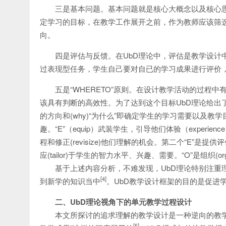
三是基本问题。基本问题就是核心大概念以及核心
定学习的目标，在教学工作展开之前，作为教师应该筛
向。
四是评估与反馈。在UbD理论中，评估是教学设计
过表现型任务，学生自己要对自已的学习成果进行评价
五是“WHERETO”原则。在设计教学活动的过程
该具有判断的高效性。为了达到这个目标UbD理论给出了“W
的方向和(why)“为什么”即确定学生的学习需要以及教学目的
趣。“E”（equip）武装学生，引导他们体验（experienc
程和修正(revisize)他们理解的机会。第二个“E”是提供
应(tailor)于学生的智力水平、兴趣、需要。“O”是组织
基于上述内容分析，不难发现，UbD理论特别注重
[4]
到新学的知识当中
。UbD教学设计框架的目的是促进
二
、UbD理论视角下的单元教学过程设计
本文所探讨的追求理解的教学设计是一种逆向的教
[5]