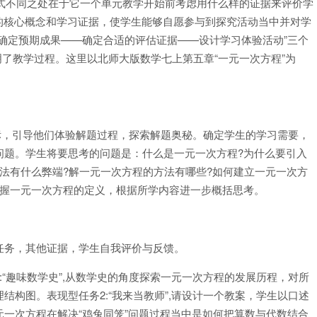
模式不同之处在于它一个单元教学开始前考虑用什么样的证据来评价学
中的核心概念和学习证据，使学生能够自愿参与到探究活动当中并对学
“确定预期成果——确定合适的评估证据——设计学习体验活动”三个
了教学过程。这里以北师大版数学七上第五章“一元一次方程”为
目标，引导他们体验解题过程，探索解题奥秘。确定学生的学习需要，
问题。学生将要思考的问题是：什么是一元一次方程?为什么要引入
法有什么弊端?解一元一次方程的方法有哪些?如何建立一元一次方
掌握一元一次方程的定义，根据所学内容进一步概括思考。
任务，其他证据，学生自我评价与反馈。
“趣味数学史”,从数学史的角度探索一元一次方程的发展历程，对所
构图。表现型任务2:“我来当教师”,请设计一个教案，学生以口述
一次方程在解决“鸡兔同笼”问题过程当中是如何把算数与代数结合