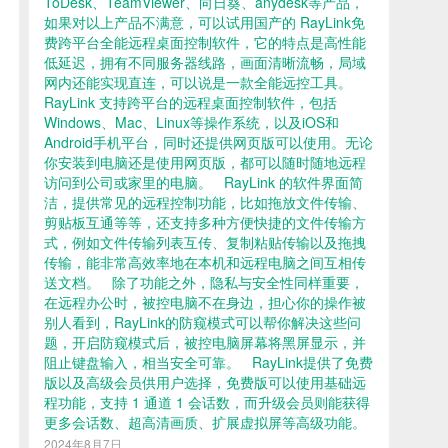
ToDesk、TeamViewer、向日葵、anydesk等产品，
如果对以上产品不满意，可以试用国产的 RayLink免
费跨平台全能远程桌面控制软件，它的特点是高性能
低延迟，拥有不同服务器线路，画面清晰流畅，局域
网内还能实现直连，可以说是一款全能远控工具。
RayLink 支持跨平台的远程桌面控制软件，包括
Windows、Mac、Linux等操作系统，以及iOS和
Android手机平台，同时还提供网页版可以使用。无论
你安装到电脑还是使用网页版，都可以随时随地远程
访问到公司或家里的电脑。 RayLink 的软件界面简
洁，提供常见的远程控制功能，比如拖放文件传输、
剪贴板互通等等，还支持多种方便快捷的文件传输方
式，例如文件传输列表互传、复制粘贴传输以及拖拽
传输，能非常高效率地在本机和远程电脑之间互相传
送文档。 除了功能之外，隐私与安全性同样重要，
在远程办公时，被控电脑不在身边，担心你的操作被
别人看到，RayLink的防窥模式可以帮你解决这些问
题，开启防窥模式后，被控电脑屏幕将黑屏显示，并
阻止键盘输入，相当安全可靠。 RayLink提供了免费
版以及高级会员供用户选择，免费版可以使用基础远
程功能，支持 1 通道 1 会话数，而升级会员则能获得
更多会话数、超高清画质、扩展虚拟屏等高级功能。
2024年8月7日