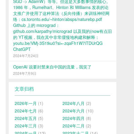
SGD -> AdamW）等等。但这是大多数事情的核心。
1986 年，Rumelhart、Hinton 和 Williams 发表的论
文推广并使用了这种算法（反向传播）来训练神经网
络：cs.toronto.edu/~hinton/absps/naturebp.pdf
Github 上的 micrograd：
github.com/karpathy/micrograd 以及我的(now有点旧
的 YT视频，我在其中非常缓慢地构建和解释：
youtu.be/VMj-3S1tku0?si=-zqaFh1W7iTDUrQG
ChatGPT
2024年7月24日
OpenAI 说要封禁来自中国的流量，我笑了
2024年7月9日
文章归档
2026年一月
(1)
2024年八月
(2)
2024年七月
(6)
2024年六月
(10)
2024年五月
(5)
2024年四月
(8)
2024年三月
(3)
2024年二月
(2)
2024年一月
(13)
2023年十二月
(14)