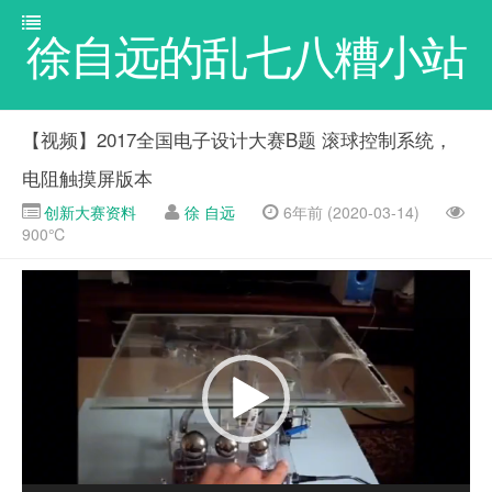
徐自远的乱七八糟小站
【视频】2017全国电子设计大赛B题 滚球控制系统，
电阻触摸屏版本
创新大赛资料
徐 自远
6年前 (2020-03-14)
900℃
视
频
播
放
器