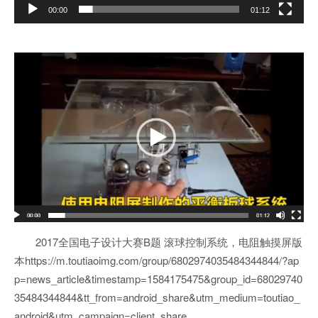
00:00
01:12
2017全国电子设计大赛B题 滚球控制系统，电阻触摸屏版
本https://m.toutiaoimg.com/group/6802974035484344844/?ap
p=news_article&timestamp=1584175475&group_id=68029740
35484344844&tt_from=android_share&utm_medium=toutiao_
android&utm_campaign=client_share