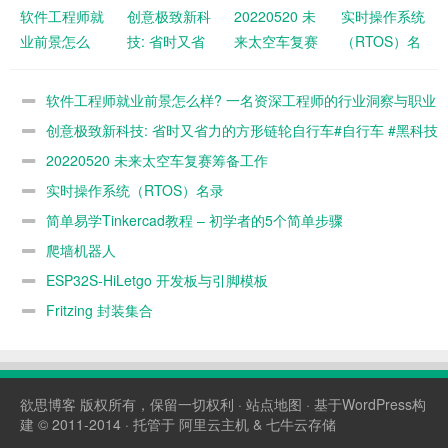
软件工程师就
创意极致新科
20220520 未
实时操作系统
业前景怎么
技: 省时又省
来太空车复赛
（RTOS）名
样? 一名资深
力的方形链轮
筹备工作
录
工程师的行业
自行车#自行
软件工程师就业前景怎么样? 一名资深工程师的行业洞察与职业
洞察与职业发
车 #黑科技 #
发展建议
创意极致新科技: 省时又省力的方形链轮自行车#自行车 #黑科技
展建议
骑行 #好物推
#骑行 #好物推荐
20220520 未来太空车复赛筹备工作
#新奇特创意 @抖音短视频
荐
#新奇特
实时操作系统（RTOS）名录
创意 @抖音
短视频
简单易学Tinkercad教程 – 初学者的5个简单步骤
爬墙机器人
ESP32S-HiLetgo 开发板与引脚模板
Fritzing 封装集合
欲思博客
版权所有，保留一切权利 ·
站点地图
· 基于WordPress构
建 © 2011-2014 · 托管于
阿里云主机
&
七牛云存储