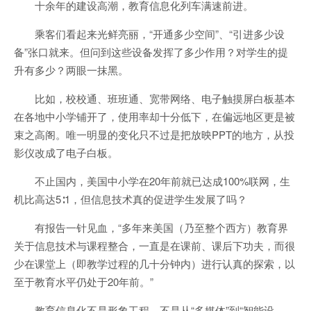
十余年的建设高潮，教育信息化列车满速前进。
乘客们看起来光鲜亮丽，“开通多少空间”、“引进多少设
备”张口就来。但问到这些设备发挥了多少作用？对学生的提
升有多少？两眼一抹黑。
比如，校校通、班班通、宽带网络、电子触摸屏白板基本
在各地中小学铺开了，使用率却十分低下，在偏远地区更是被
束之高阁。唯一明显的变化只不过是把放映PPT的地方，从投
影仪改成了电子白板。
不止国内，美国中小学在20年前就已达成100%联网，生
机比高达5∶1，但信息技术真的促进学生发展了吗？
有报告一针见血，“多年来美国（乃至整个西方）教育界
关于信息技术与课程整合，一直是在课前、课后下功夫，而很
少在课堂上（即教学过程的几十分钟内）进行认真的探索，以
至于教育水平仍处于20年前。”
教育信息化不是形象工程，不是从“多媒体”到“智能设