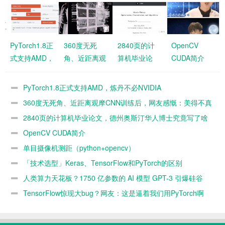
PyTorch1.8正
360度无死
2840页的计
OpenCV
式支持AMD，
角、近距离观
算机毕业论
CUDA简介
炼丹不必
摩CNN训练
文，德州奥斯
NVIDIA
后，网友感
汀华人博士究
PyTorch1.8正式支持AMD，炼丹不必NVIDIA
慨：美得不真
竟写了啥
360度无死角、近距离观摩CNN训练后，网友感慨：美得不真
实
实
2840页的计算机毕业论文，德州奥斯汀华人博士究竟写了啥
OpenCV CUDA简介
单目摄像机测距（python+opencv）
「技术选型」Keras、TensorFlow和PyTorch的区别
人类算力天花板？1750 亿参数的 AI 模型 GPT-3 引爆硅谷
TensorFlow惊现大bug？网友：这是逼着我们用PyTorch啊