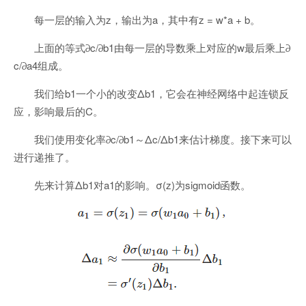
每一层的输入为z，输出为a，其中有z = w*a + b。
上面的等式∂c/∂b1由每一层的导数乘上对应的w最后乘上∂
c/∂a4组成。
我们给b1一个小的改变Δb1，它会在神经网络中起连锁反
应，影响最后的C。
我们使用变化率∂c/∂b1～Δc/Δb1来估计梯度。接下来可以
进行递推了。
先来计算Δb1对a1的影响。σ(z)为sigmoid函数。