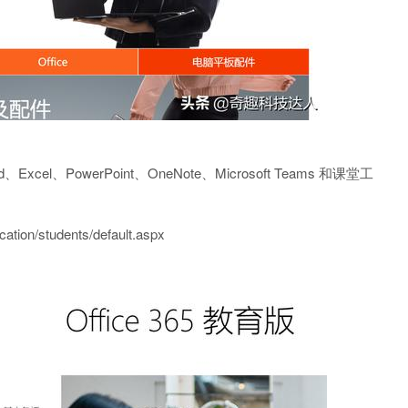
xcel、PowerPoint、OneNote、Microsoft Teams 和课堂工
ion/students/default.aspx