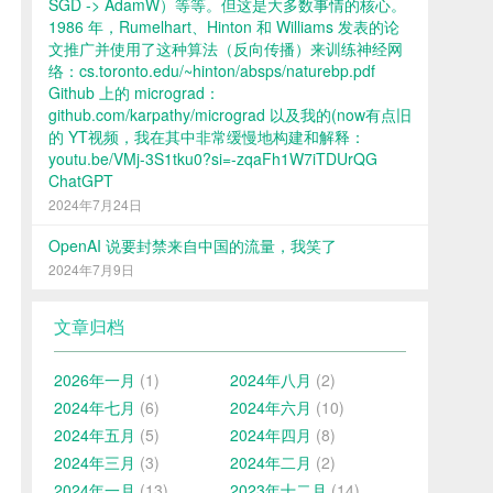
SGD -> AdamW）等等。但这是大多数事情的核心。
1986 年，Rumelhart、Hinton 和 Williams 发表的论
文推广并使用了这种算法（反向传播）来训练神经网
络：cs.toronto.edu/~hinton/absps/naturebp.pdf
Github 上的 micrograd：
github.com/karpathy/micrograd 以及我的(now有点旧
的 YT视频，我在其中非常缓慢地构建和解释：
youtu.be/VMj-3S1tku0?si=-zqaFh1W7iTDUrQG
ChatGPT
2024年7月24日
OpenAI 说要封禁来自中国的流量，我笑了
2024年7月9日
文章归档
2026年一月
(1)
2024年八月
(2)
2024年七月
(6)
2024年六月
(10)
2024年五月
(5)
2024年四月
(8)
2024年三月
(3)
2024年二月
(2)
2024年一月
(13)
2023年十二月
(14)