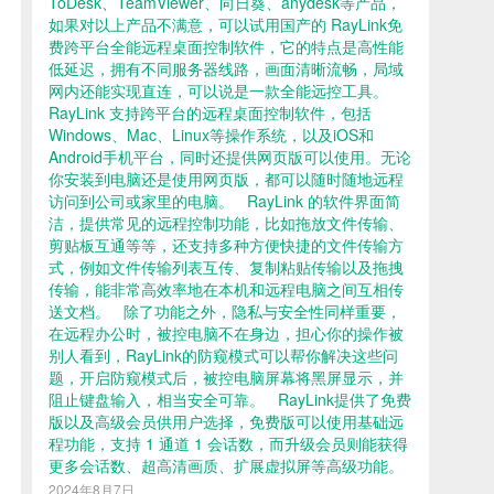
ToDesk、TeamViewer、向日葵、anydesk等产品，
如果对以上产品不满意，可以试用国产的 RayLink免
费跨平台全能远程桌面控制软件，它的特点是高性能
低延迟，拥有不同服务器线路，画面清晰流畅，局域
网内还能实现直连，可以说是一款全能远控工具。
RayLink 支持跨平台的远程桌面控制软件，包括
Windows、Mac、Linux等操作系统，以及iOS和
Android手机平台，同时还提供网页版可以使用。无论
你安装到电脑还是使用网页版，都可以随时随地远程
访问到公司或家里的电脑。 RayLink 的软件界面简
洁，提供常见的远程控制功能，比如拖放文件传输、
剪贴板互通等等，还支持多种方便快捷的文件传输方
式，例如文件传输列表互传、复制粘贴传输以及拖拽
传输，能非常高效率地在本机和远程电脑之间互相传
送文档。 除了功能之外，隐私与安全性同样重要，
在远程办公时，被控电脑不在身边，担心你的操作被
别人看到，RayLink的防窥模式可以帮你解决这些问
题，开启防窥模式后，被控电脑屏幕将黑屏显示，并
阻止键盘输入，相当安全可靠。 RayLink提供了免费
版以及高级会员供用户选择，免费版可以使用基础远
程功能，支持 1 通道 1 会话数，而升级会员则能获得
更多会话数、超高清画质、扩展虚拟屏等高级功能。
2024年8月7日