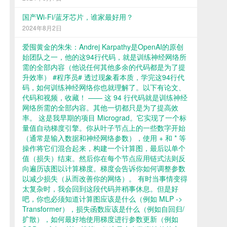
国产Wi-Fi/蓝牙芯片，谁家最好用？
2024年8月2日
爱囤黄金的朱朱：Andrej Karpathy是OpenAI的原创
始团队之一，他的这94行代码，就是训练神经网络所
需的全部内容（他说任何其他多余的代码都是为了提
升效率） #程序员# 透过现象看本质，学完这94行代
码，如何训练神经网络你也就理解了。以下有论文、
代码和视频，收藏！ —— 这 94 行代码就是训练神经
网络所需的全部内容。其他一切都只是为了提高效
率。 这是我早期的项目 Micrograd。它实现了一个标
量值自动梯度引擎。你从叶子节点上的一些数字开始
（通常是输入数据和神经网络参数），使用 + 和 * 等
操作将它们混合起来，构建一个计算图，最后以单个
值（损失）结束。然后你在每个节点应用链式法则反
向遍历该图以计算梯度。梯度会告诉你如何调整参数
以减少损失（从而改善你的网络）。 有时当事情变得
太复杂时，我会回到这段代码并稍事休息。但是好
吧，你也必须知道计算图应该是什么（例如 MLP ->
Transformer），损失函数应该是什么（例如自回归/
扩散），如何最好地使用梯度进行参数更新（例如