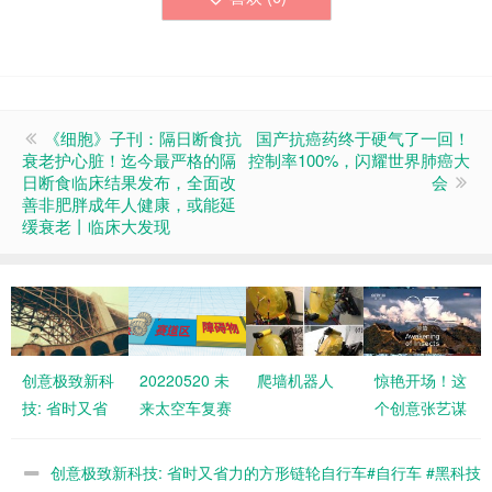
《细胞》子刊：隔日断食抗
国产抗癌药终于硬气了一回！
衰老护心脏！迄今最严格的隔
控制率100%，闪耀世界肺癌大
日断食临床结果发布，全面改
会
善非肥胖成年人健康，或能延
缓衰老丨临床大发现
创意极致新科
20220520 未
爬墙机器人
惊艳开场！这
技: 省时又省
来太空车复赛
个创意张艺谋
力的方形链轮
筹备工作
想了两年才想
自行车#自行
到
创意极致新科技: 省时又省力的方形链轮自行车#自行车 #黑科技
车 #黑科技 #