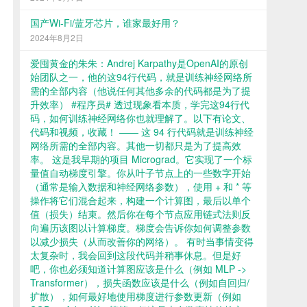
国产Wi-Fi/蓝牙芯片，谁家最好用？
2024年8月2日
爱囤黄金的朱朱：Andrej Karpathy是OpenAI的原创
始团队之一，他的这94行代码，就是训练神经网络所
需的全部内容（他说任何其他多余的代码都是为了提
升效率） #程序员# 透过现象看本质，学完这94行代
码，如何训练神经网络你也就理解了。以下有论文、
代码和视频，收藏！ —— 这 94 行代码就是训练神经
网络所需的全部内容。其他一切都只是为了提高效
率。 这是我早期的项目 Micrograd。它实现了一个标
量值自动梯度引擎。你从叶子节点上的一些数字开始
（通常是输入数据和神经网络参数），使用 + 和 * 等
操作将它们混合起来，构建一个计算图，最后以单个
值（损失）结束。然后你在每个节点应用链式法则反
向遍历该图以计算梯度。梯度会告诉你如何调整参数
以减少损失（从而改善你的网络）。 有时当事情变得
太复杂时，我会回到这段代码并稍事休息。但是好
吧，你也必须知道计算图应该是什么（例如 MLP ->
Transformer），损失函数应该是什么（例如自回归/
扩散），如何最好地使用梯度进行参数更新（例如