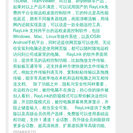
ToDesk、TeamViewer、向日葵、anydesk等产品，
如果对以上产品不满意，可以试用国产的 RayLink免
费跨平台全能远程桌面控制软件，它的特点是高性能
低延迟，拥有不同服务器线路，画面清晰流畅，局域
网内还能实现直连，可以说是一款全能远控工具。
RayLink 支持跨平台的远程桌面控制软件，包括
Windows、Mac、Linux等操作系统，以及iOS和
Android手机平台，同时还提供网页版可以使用。无论
你安装到电脑还是使用网页版，都可以随时随地远程
访问到公司或家里的电脑。 RayLink 的软件界面简
洁，提供常见的远程控制功能，比如拖放文件传输、
剪贴板互通等等，还支持多种方便快捷的文件传输方
式，例如文件传输列表互传、复制粘贴传输以及拖拽
传输，能非常高效率地在本机和远程电脑之间互相传
送文档。 除了功能之外，隐私与安全性同样重要，
在远程办公时，被控电脑不在身边，担心你的操作被
别人看到，RayLink的防窥模式可以帮你解决这些问
题，开启防窥模式后，被控电脑屏幕将黑屏显示，并
阻止键盘输入，相当安全可靠。 RayLink提供了免费
版以及高级会员供用户选择，免费版可以使用基础远
程功能，支持 1 通道 1 会话数，而升级会员则能获得
更多会话数、超高清画质、扩展虚拟屏等高级功能。
2024年8月7日