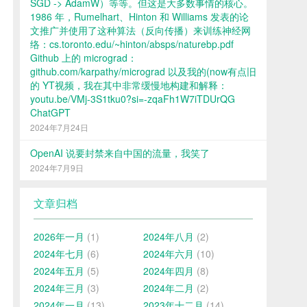
SGD -> AdamW）等等。但这是大多数事情的核心。
1986 年，Rumelhart、Hinton 和 Williams 发表的论
文推广并使用了这种算法（反向传播）来训练神经网
络：cs.toronto.edu/~hinton/absps/naturebp.pdf
Github 上的 micrograd：
github.com/karpathy/micrograd 以及我的(now有点旧
的 YT视频，我在其中非常缓慢地构建和解释：
youtu.be/VMj-3S1tku0?si=-zqaFh1W7iTDUrQG
ChatGPT
2024年7月24日
OpenAI 说要封禁来自中国的流量，我笑了
2024年7月9日
文章归档
2026年一月
(1)
2024年八月
(2)
2024年七月
(6)
2024年六月
(10)
2024年五月
(5)
2024年四月
(8)
2024年三月
(3)
2024年二月
(2)
2024年一月
(13)
2023年十二月
(14)