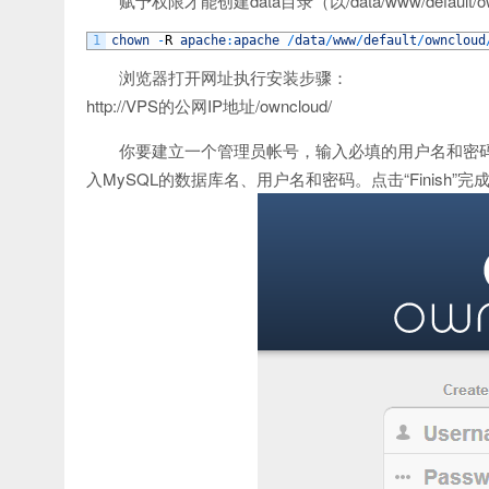
赋予权限才能创建data目录（以/data/www/default/
1
chown
-
R
apache
:
apache
/
data
/
www
/
default
/
owncloud
浏览器打开网址执行安装步骤：
http://VPS的公网IP地址/owncloud/
你要建立一个管理员帐号，输入必填的用户名和密码就完
入MySQL的数据库名、用户名和密码。点击“Finish”