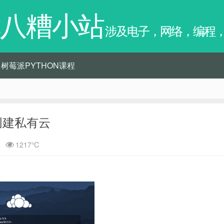
八糟小站
涉及电子，网络，编程
树莓派PYTHON课程
d创建私有云
1217℃