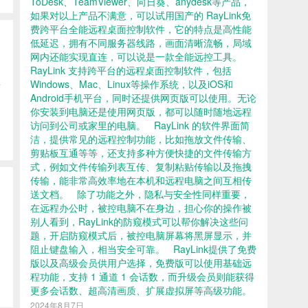
ToDesk、TeamViewer、向日葵、anydesk等产品，
如果对以上产品不满意，可以试用国产的 RayLink免
费跨平台全能远程桌面控制软件，它的特点是高性能
低延迟，拥有不同服务器线路，画面清晰流畅，局域
网内还能实现直连，可以说是一款全能远控工具。
RayLink 支持跨平台的远程桌面控制软件，包括
Windows、Mac、Linux等操作系统，以及iOS和
前
Android手机平台，同时还提供网页版可以使用。无论
你安装到电脑还是使用网页版，都可以随时随地远程
访问到公司或家里的电脑。 RayLink 的软件界面简
洁，提供常见的远程控制功能，比如拖放文件传输、
剪贴板互通等等，还支持多种方便快捷的文件传输方
式，例如文件传输列表互传、复制粘贴传输以及拖拽
传输，能非常高效率地在本机和远程电脑之间互相传
送文档。 除了功能之外，隐私与安全性同样重要，
在远程办公时，被控电脑不在身边，担心你的操作被
别人看到，RayLink的防窥模式可以帮你解决这些问
题，开启防窥模式后，被控电脑屏幕将黑屏显示，并
阻止键盘输入，相当安全可靠。 RayLink提供了免费
版以及高级会员供用户选择，免费版可以使用基础远
程功能，支持 1 通道 1 会话数，而升级会员则能获得
更多会话数、超高清画质、扩展虚拟屏等高级功能。
2024年8月7日