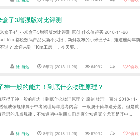
米盒子3增强版对比评测
子4与小米盒子3增强版对比评测 原创 什么值得买 2018-11-26
：cloud_kim 都说数码产品买新不买旧，新鲜发布的小米盒子4，难道连两年
过？ 欢迎来到「Kim工房」，今天要...
徐 自远
8年前 (2018-11-26)
649℃
0
喜欢
了神一般的能力！到底什么物理原理？
得了神一般的能力！到底什么物理原理？ 原创 物理一百分 2018-11-
​初中物理凸透镜成像规律属于中考物理每年必考内容，一般属于简单送分题。但是就
意思的几点规律，不知道初中生朋友们是否全知道呢？尤其是其中...
徐 自远
8年前 (2018-11-25)
579℃
0
喜欢