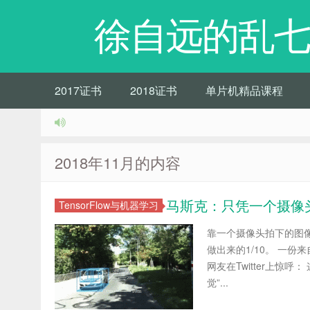
徐自远的乱七
2017证书
2018证书
单片机精品课程
2018年11月的内容
马斯克：只凭一个摄像
TensorFlow与机器学习
靠一个摄像头拍下的图
做出来的1/10。 一
网友在Twitter上惊
觉”...