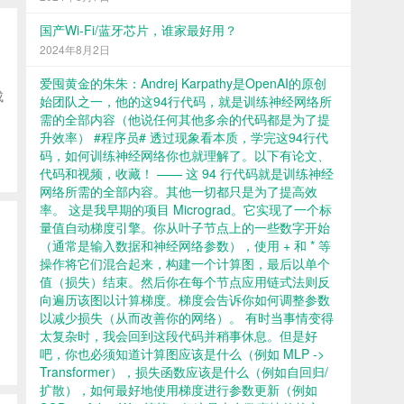
国产Wi-Fi/蓝牙芯片，谁家最好用？
2024年8月2日
爱囤黄金的朱朱：Andrej Karpathy是OpenAI的原创
成
始团队之一，他的这94行代码，就是训练神经网络所
需的全部内容（他说任何其他多余的代码都是为了提
升效率） #程序员# 透过现象看本质，学完这94行代
码，如何训练神经网络你也就理解了。以下有论文、
代码和视频，收藏！ —— 这 94 行代码就是训练神经
网络所需的全部内容。其他一切都只是为了提高效
率。 这是我早期的项目 Micrograd。它实现了一个标
量值自动梯度引擎。你从叶子节点上的一些数字开始
（通常是输入数据和神经网络参数），使用 + 和 * 等
操作将它们混合起来，构建一个计算图，最后以单个
值（损失）结束。然后你在每个节点应用链式法则反
向遍历该图以计算梯度。梯度会告诉你如何调整参数
以减少损失（从而改善你的网络）。 有时当事情变得
太复杂时，我会回到这段代码并稍事休息。但是好
吧，你也必须知道计算图应该是什么（例如 MLP ->
Transformer），损失函数应该是什么（例如自回归/
扩散），如何最好地使用梯度进行参数更新（例如