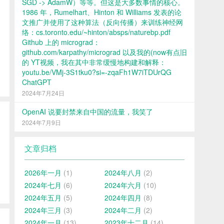
SGD -> AdamW）等等。但这是大多数事情的核心。
1986 年，Rumelhart、Hinton 和 Williams 发表的论
文推广并使用了这种算法（反向传播）来训练神经网
络：cs.toronto.edu/~hinton/absps/naturebp.pdf
Github 上的 micrograd：
github.com/karpathy/micrograd 以及我的(now有点旧
的 YT视频，我在其中非常缓慢地构建和解释：
youtu.be/VMj-3S1tku0?si=-zqaFh1W7iTDUrQG
ChatGPT
2024年7月24日
OpenAI 说要封禁来自中国的流量，我笑了
2024年7月9日
文章归档
2026年一月
(1)
2024年八月
(2)
2024年七月
(6)
2024年六月
(10)
2024年五月
(5)
2024年四月
(8)
2024年三月
(3)
2024年二月
(2)
2024年一月
(13)
2023年十二月
(14)