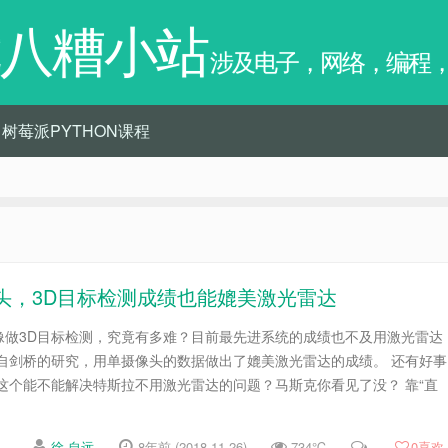
八糟小站
涉及电子，网络，编程
树莓派PYTHON课程
头，3D目标检测成绩也能媲美激光雷达
像做3D目标检测，究竟有多难？目前最先进系统的成绩也不及用激光雷达
份来自剑桥的研究，用单摄像头的数据做出了媲美激光雷达的成绩。 还有好事
呼： 这个能不能解决特斯拉不用激光雷达的问题？马斯克你看见了没？ 靠“直
徐 自远
8年前 (2018-11-26)
734℃
0
喜欢