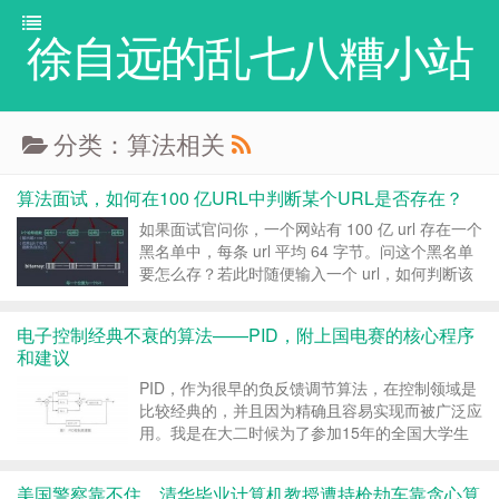
徐自远的乱七八糟小站
分类：算法相关
算法面试，如何在100 亿URL中判断某个URL是否存在？
如果面试官问你，一个网站有 100 亿 url 存在一个
黑名单中，每条 url 平均 64 字节。问这个黑名单
要怎么存？若此时随便输入一个 url，如何判断该
url 是否在这个黑名单中？ 对于第一个问题，如果
把黑名单看成一个集合，将其存在 hashmap 中，
电子控制经典不衰的算法——PID，附上国电赛的核心程序
貌似太大了，需要 ...
和建议
PID，作为很早的负反馈调节算法，在控制领域是
比较经典的，并且因为精确且容易实现而被广泛应
用。我是在大二时候为了参加15年的全国大学生
电子设计大赛时候学习的。我做的是控制的板球系
统，要是大家需要那时候的程序点赞关注，评论区
美国警察靠不住，清华毕业计算机教授遭持枪劫车靠贪心算