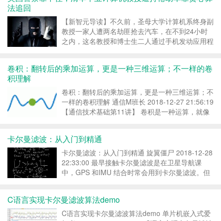
留言邮箱即可，互相学习。 PID逻辑图 接下来介
法追回
绍下P...
【新智元导读】不久前，圣母大学计算机系终身副
教授一家人遭两名劫匪抢去汽车，在不到24小时
之内，这名教授和博士生二人通过手机发动应用程
序和计算机算法中的“贪心算法”，成功将车找回。
千万别惹计算机教授。 最近，圣母大学计算机系
卷积：翻转后的乘加运算，更是一种三维运算；不一样的卷
终身副教授，博士生导师，并兼任电子系终身副教
积理解
授史弋宇经...
卷积：翻转后的乘加运算，更是一种三维运算；不
一样的卷积理解 通信M班长 2018-12-27 21:56:19
【通信技术基础第11讲】 卷积是一种运算，就像
加法、乘法一样。它的特别之处在哪里？ 图1：卷
寿司，就像卷积一样 系统中的卷积 对于一个离散
卡尔曼滤波：从入门到精通
系统T而言，输入信号...
卡尔曼滤波：从入门到精通 旋翼僵尸 2018-12-28
22:33:00 最早接触卡尔曼滤波是在卫星导航课
中，GPS 和IMU 结合时常会用到卡尔曼滤波。但
学完了也只明白了数学推导，不过是“会做题的机
器”。最近在学习SLAM 时想要重新好好温习一下
C语言实现卡尔曼滤波算法demo
卡尔曼滤波，虽然现在...
C语言实现卡尔曼滤波算法demo 单片机嵌入式爱