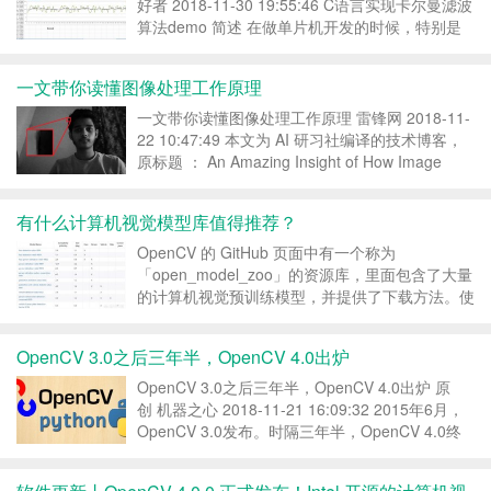
好者 2018-11-30 19:55:46 C语言实现卡尔曼滤波
算法demo 简述 在做单片机开发的时候，特别是
数据采集的时候，经常会用到各种滤波算法，其中
就有一种叫卡尔曼的滤波算法，下面给出我之前写
一文带你读懂图像处理工作原理
的一个卡尔曼滤波算法的de...
一文带你读懂图像处理工作原理 雷锋网 2018-11-
22 10:47:49 本文为 AI 研习社编译的技术博客，
原标题 ： An Amazing Insight of How Image
Processing Works 作者 | Bhanu Parashar 翻译 |
老赵...
有什么计算机视觉模型库值得推荐？
OpenCV 的 GitHub 页面中有一个称为
「open_model_zoo」的资源库，里面包含了大量
的计算机视觉预训练模型，并提供了下载方法。使
用这些免费预训练模型可以帮助你加速开发和产品
部署过程。 项目地址：https://githu...
OpenCV 3.0之后三年半，OpenCV 4.0出炉
OpenCV 3.0之后三年半，OpenCV 4.0出炉 原
创 机器之心 2018-11-21 16:09:32 2015年6月，
OpenCV 3.0发布。时隔三年半，OpenCV 4.0终
于发布。至此，OpenCV已经走过了近18个年头。
OpenCV是英特尔开源的跨平台计...