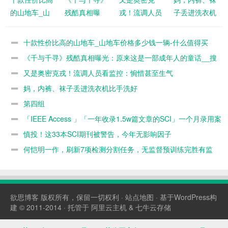
的山地车_山
残酷真相曝
戎！流调人员
子丢进洗衣机
地车价格多少
光：原来这是
看监控：惋惜
比手洗好
钱一辆-什么
一部成年人的
甚至生气
十款性价比高的山地车_山地车价格多少钱一辆-什么值得买
值得买
童话__搜狐网
《千与千寻》残酷真相曝光：原来这是一部成年人的童话__搜
狐网
又是奥密克戎！流调人员看监控：惋惜甚至生气
妈，内裤、袜子丢进洗衣机比手洗好
第四组
「IEEE Access 」「一年收录1.5w篇文章的SCI」一个月录用案
例
慎投！这33本SCI期刊被警告，今年无影响因子
何恺明一作，刷新7项检测分割任务，无监督预训练完胜有监
督
欲思博客
版权所有，保留一切权利 ·
站点地图
· 基于WordPress构
建 © 2011-2014 · 托管于
阿里云主机
&
七牛云存储