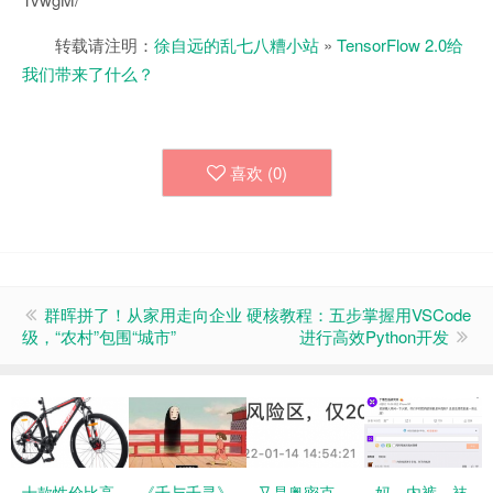
转载请注明：
徐自远的乱七八糟小站
»
TensorFlow 2.0给
我们带来了什么？
喜欢 (
0
)
群晖拼了！从家用走向企业
硬核教程：五步掌握用VSCode
级，“农村”包围“城市”
进行高效Python开发
十款性价比高
《千与千寻》
又是奥密克
妈，内裤、袜