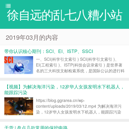
徐自远的乱七八糟小站
2019年03月的内容
带你认识核心期刊：SCI、EI、ISTP、SSCI
一、SCI(科学引文索引 ) SCI(科学引文索引 )、
EI(工程索引 )、ISTP(科技会议录索引 ) 是世界著
名的三大科技文献检索系统，是国际公认的进行科
学统计与科学评价的主要检索工具，其中以SCI最
为重要。 《科学引文索引》(Science Citation
【视频】为解决海洋污染，12岁华人女孩发明水下机器人，
Index,...
能跟踪污染
https://blog.ggrarea.cn/wp-
content/uploads/2019/03/12.mp4 为解决海洋污
染，12岁华人女孩发明水下机器人，能跟踪污染
http://t.zijieimg.com/26C2s8/ 转载请注明：徐自
远的乱七八糟小站 &raqu...
干货 | 盘点几款常用的保护电路