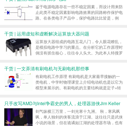
鉴于电源电路存在一些不稳定因素，而设计用来防
止此类不稳定因素影响电路效果的回路称作保护电
路。在各类电子产品中，保护电路比比皆是，例
如：过流保护、过压保护、过热保护、空载保护、
短路保护等等，本文就整理了一些常见的保护电
干货 | 运用虚短和虚断解决运算放大器问题
路。 电机过热保护电路 生产中所用的自动车床、
电热烘箱、球磨机...
运算放大器组成的电路五花八门，令人眼花瞭乱，
是模拟电路中学习的重点。在分析它的工作原理时
倘没有抓住核心，往往令人头大。为此本人特搜罗
天下运放电路之应用，来个“庖丁解牛”，希望各位
从事电路板维修的同行，看完后有所斩获。 遍观
干货 | 一文弄清有刷电机与无刷电机那些事
所有模拟电子技朮的书籍和课程，在介绍运算放大
器电路的时...
有刷电机工作原理 有刷电机是大家最早接触的一
类电机，中学时物理课堂上介绍电动机也是以它为
模型来展示的。有刷电机的主要结构就是定子+转
子+电刷，通过旋转磁场获得转动力矩，从而输出
动能。电刷与换向器不断接触摩擦，在转动中起到
只手改写AMD与Intel争霸史的男人，处理器游侠Jim Keller
导电和换相作用。 有刷电机采用机械换向，磁极
不动，线圈旋...
剑气纵横三万里，一剑光寒十九洲。 秋，寒风飒
飒，单人独剑的侠客流浪于江湖。这往往只是武侠
小说的场景，但在诡谲如江湖的处理器市场，也有