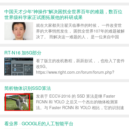
一名侠客靠一身功夫周游天下。他出身历史悠久的
计算机名门，曾为苹果（Apple）打造 iPhone 的
中国天才少年“神操作”解决困扰全世界百年的难题，数百位
心脏，更两度单骑救主拯救超微（AMD），改写
世界级科学家正试图拓展他的科研成果
处理...
就在大家都关注翟天临事件的时候， 一件改变世
界的大事悄然发生， 困扰全世界107年的难题被解
决了。 而解决这一难题的人， 是一位来自中国
的“天才少年”， 他因此荣登世界顶级科学期刊《自
然》 2018年度十大科学家之首！ 如今，数百位世
RT-N16 加5G部分
界级科学家， 正试图拓展他的科研成果。 一旦...
看了版主的改机教程，跃跃欲试，，也给入了套件
改5G。
https://www.right.com.cn/forum/forum.php?
mod=viewthread&tid=130237 —— 成功了，，个
人觉得改的比版主的要精细，LED灯完美一些...
简析物体识别SSD算法
发表于 ECCV-2016 的 SSD 算法是继 Faster
RCNN 和 YOLO 之后又一个杰出的物体检测算
法。与 Faster RCNN 和 YOLO 相比，它的识别速
度和性能都得到了显著的提高。 传送门： SSD:
Single Shot MultiBox Detec...
看业界 · GOOGLE的人工智能平台