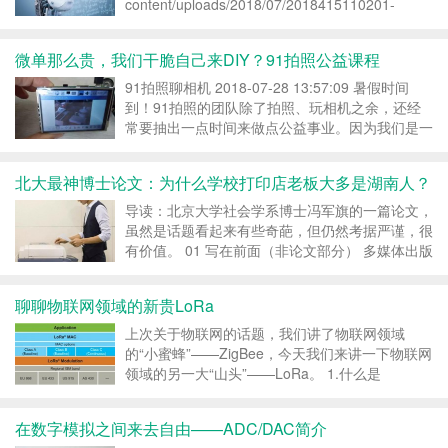
content/uploads/2018/07/2018415110201-
h37689.mp4.mp4 课时2：What...
微单那么贵，我们干脆自己来DIY？91拍照公益课程
91拍照聊相机 2018-07-28 13:57:09 暑假时间
到！91拍照的团队除了拍照、玩相机之余，还经
常要抽出一点时间来做点公益事业。因为我们是一
群志愿者。而这次要和大家分享的就是我们DIY微
单的小故事。其实照相机的基本结构在100多年前
北大最神博士论文：为什么学校打印店老板大多是湖南人？
就决定下来了。进入数码时代以后...
导读：北京大学社会学系博士冯军旗的一篇论文，
虽然是话题看起来有些奇葩，但仍然考据严谨，很
有价值。 01 写在前面（非论文部分） 多媒体出版
行业中，充满油墨芬芳的印刷总是长盛不衰。特别
是在大学校园里，总是流传着打印店老板的各种神
聊聊物联网领域的新贵LoRa
奇传说。 比如在北京，在任何一个大学周围或者
商务楼群...
上次关于物联网的话题，我们讲了物联网领域
的“小蜜蜂”——ZigBee，今天我们来讲一下物联网
领域的另一大“山头”——LoRa。 1.什么是
LoRaWAN 说到LoRa就必须先提到它的通信方式
LoRaWAN。按照LoRa联盟官方白皮书《what is
在数字模拟之间来去自由——ADC/DAC简介
LoRaWAN》（什么是LoR...