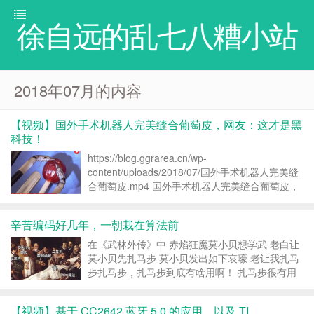
徐自远的乱七八糟小站
2018年07月的内容
【视频】国外手术机器人完美缝合葡萄皮，网友：这才是黑
科技！
https://blog.ggrarea.cn/wp-
content/uploads/2018/07/国外手术机器人完美缝
合葡萄皮.mp4 国外手术机器人完美缝合葡萄皮，
网友：这才是黑科技！
http://t.jinritoutiao.js.cn/eMjBQL/ 转载请注明：
辛苦编码好几年，一朝栽在算法前
徐...
在《武林外传》中 赤焰狂魔莫小贝想学武 老白让
莫小贝先扎马步 莫小贝发出如下哀嚎 老让我扎马
步扎马步，扎马步到底有啥用啊！ 扎马步很有用
有啥用请大家自行百度 在计算机界有一个东西堪
比马步 深得IT大佬的重视 但就是不受一些程序员
【视频】基于 CC2642 蓝牙 5.0 的应用，以及 TI