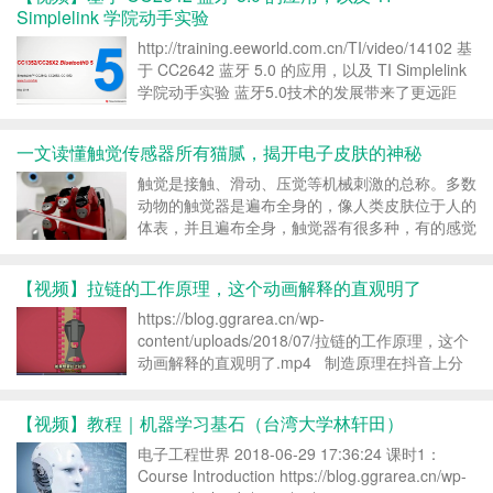
的待见 这就是 算法 不受待见的原因很简单 难 ...
Simplelink 学院动手实验
http://training.eeworld.com.cn/TI/video/14102 基
于 CC2642 蓝牙 5.0 的应用，以及 TI Simplelink
学院动手实验 蓝牙5.0技术的发展带来了更远距
离，更高速度和更多数据的网络特征，使得蓝牙5
将在更多场景中提供...
一文读懂触觉传感器所有猫腻，揭开电子皮肤的神秘
触觉是接触、滑动、压觉等机械刺激的总称。多数
动物的触觉器是遍布全身的，像人类皮肤位于人的
体表，并且遍布全身，触觉器有很多种，有的感觉
冷热，有的感觉痛痒，还有的感觉光滑或是粗糙，
不同部位的皮肤对不同个东西的触觉不一样，这是
【视频】拉链的工作原理，这个动画解释的直观明了
因为不同感受器分布的数量和种类不同。人类的脸
部、嘴唇、手指等...
https://blog.ggrarea.cn/wp-
content/uploads/2018/07/拉链的工作原理，这个
动画解释的直观明了.mp4 制造原理在抖音上分
享了视频，快来围观！传送门戳我
>>https://m.toutiaoimg.cn/g...
【视频】教程｜机器学习基石（台湾大学林轩田）
电子工程世界 2018-06-29 17:36:24 课时1：
Course Introduction https://blog.ggrarea.cn/wp-