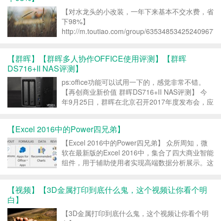
【对水龙头的小改装，一年下来基本不交水费，省
下98%】
http://m.toutiao.com/group/6353485342524096770
iid=6234134244&app=news_article&tt_from=androi
【群晖】【群晖多人协作OFFICE使用评测】【群晖
DS716+II NAS评测】
ps:office功能可以试用一下的，感觉非常不错。
【再创商业新价值 群晖DS716+II NAS评测】 今
年9月25日，群晖在北京召开2017年度发布会，应
存储市场、云端发展趋势，及广大的中小企业用户
需求，Synology重新定义 NAS，以三环相扣的“存
【Excel 2016中的Power四兄弟】
储”(Storage...
【Excel 2016中的Power四兄弟】 众所周知，微
软在最新版的Excel 2016中，集合了四大商业智能
组件，用于辅助使用者实现高端数据分析展示。这
4个组件被称为“Power兄弟”，包括了：Power
Query、Power Pivot、Power View和Power ...
【视频】【3D金属打印到底什么鬼，这个视频让你看个明
白】
【3D金属打印到底什么鬼，这个视频让你看个明