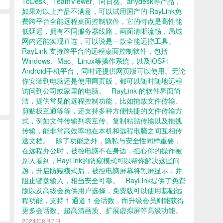
ToDesk、TeamViewer、向日葵、anydesk等产品，
如果对以上产品不满意，可以试用国产的 RayLink免
费跨平台全能远程桌面控制软件，它的特点是高性能
低延迟，拥有不同服务器线路，画面清晰流畅，局域
网内还能实现直连，可以说是一款全能远控工具。
RayLink 支持跨平台的远程桌面控制软件，包括
Windows、Mac、Linux等操作系统，以及iOS和
Android手机平台，同时还提供网页版可以使用。无论
你安装到电脑还是使用网页版，都可以随时随地远程
访问到公司或家里的电脑。 RayLink 的软件界面简
洁，提供常见的远程控制功能，比如拖放文件传输、
剪贴板互通等等，还支持多种方便快捷的文件传输方
式，例如文件传输列表互传、复制粘贴传输以及拖拽
传输，能非常高效率地在本机和远程电脑之间互相传
送文档。 除了功能之外，隐私与安全性同样重要，
在远程办公时，被控电脑不在身边，担心你的操作被
别人看到，RayLink的防窥模式可以帮你解决这些问
题，开启防窥模式后，被控电脑屏幕将黑屏显示，并
阻止键盘输入，相当安全可靠。 RayLink提供了免费
版以及高级会员供用户选择，免费版可以使用基础远
程功能，支持 1 通道 1 会话数，而升级会员则能获得
更多会话数、超高清画质、扩展虚拟屏等高级功能。
2024年8月7日