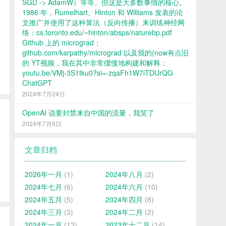
SGD -> AdamW）等等。但这是大多数事情的核心。
1986 年，Rumelhart、Hinton 和 Williams 发表的论
文推广并使用了这种算法（反向传播）来训练神经网
络：cs.toronto.edu/~hinton/absps/naturebp.pdf
Github 上的 micrograd：
github.com/karpathy/micrograd 以及我的(now有点旧
的 YT视频，我在其中非常缓慢地构建和解释：
youtu.be/VMj-3S1tku0?si=-zqaFh1W7iTDUrQG
ChatGPT
2024年7月24日
OpenAI 说要封禁来自中国的流量，我笑了
2024年7月9日
文章归档
2026年一月
(1)
2024年八月
(2)
2024年七月
(6)
2024年六月
(10)
2024年五月
(5)
2024年四月
(8)
2024年三月
(3)
2024年二月
(2)
2024年一月
(13)
2023年十二月
(14)