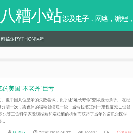
八糟小站
涉及电子，网络，编程
树莓派PYTHON课程
亿的美国“不老丹”巨亏
。但中国几位皇帝的失败尝试，似乎让“延长寿命”变得虚无缥缈。 在经
每分裂一次，染色体的端粒就缩短一段，当端粒缩短到一定程度死亡也就
卡罗尔等三位科学家发现端粒和端粒酶的机制而获得了当年的诺贝尔医学
..
徐 自远
7年前 (2019-08-27)
1005℃
0
喜欢