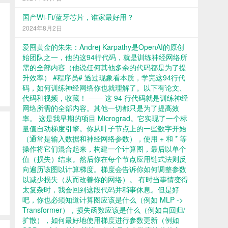
国产Wi-Fi/蓝牙芯片，谁家最好用？
2024年8月2日
爱囤黄金的朱朱：Andrej Karpathy是OpenAI的原创
始团队之一，他的这94行代码，就是训练神经网络所
需的全部内容（他说任何其他多余的代码都是为了提
升效率） #程序员# 透过现象看本质，学完这94行代
码，如何训练神经网络你也就理解了。以下有论文、
代码和视频，收藏！ —— 这 94 行代码就是训练神经
网络所需的全部内容。其他一切都只是为了提高效
率。 这是我早期的项目 Micrograd。它实现了一个标
量值自动梯度引擎。你从叶子节点上的一些数字开始
（通常是输入数据和神经网络参数），使用 + 和 * 等
操作将它们混合起来，构建一个计算图，最后以单个
值（损失）结束。然后你在每个节点应用链式法则反
向遍历该图以计算梯度。梯度会告诉你如何调整参数
以减少损失（从而改善你的网络）。 有时当事情变得
太复杂时，我会回到这段代码并稍事休息。但是好
吧，你也必须知道计算图应该是什么（例如 MLP ->
Transformer），损失函数应该是什么（例如自回归/
扩散），如何最好地使用梯度进行参数更新（例如