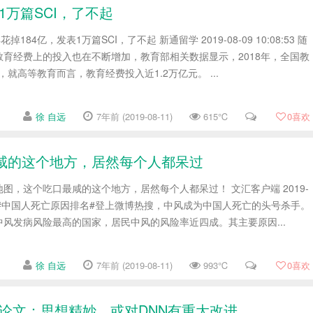
1万篇SCI，了不起
184亿，发表1万篇SCI，了不起 新通留学 2019-08-09 10:08:53 随
育经费上的投入也在不断增加，教育部相关数据显示，2018年，全国教
，就高等教育而言，教育经费投入近1.2万亿元。 ...
徐 自远
7年前 (2019-08-11)
615℃
0
喜欢
咸的这个地方，居然每个人都呆过
图，这个吃口最咸的这个地方，居然每个人都呆过！ 文汇客户端 2019-
26 近日，#中国人死亡原因排名#登上微博热搜，中风成为中国人死亡的头号杀手。
风发病风险最高的国家，居民中风的风险率近四成。其主要原因...
徐 自远
7年前 (2019-08-11)
993℃
0
喜欢
ligence论文：思想精妙，或对DNN有重大改进