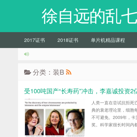
徐自远的乱七
2017证书
2018证书
单片机精品课程
分类：装B
受100吨国产“长寿药”冲击，李嘉诚投资2
人类一直在尝试抗拒死亡
典的衰老理论里，细胞
不可避免。2009年，
奖。科学家很长时间内都.