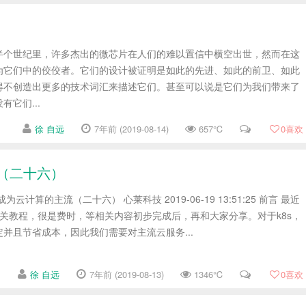
半个世纪里，许多杰出的微芯片在人们的难以置信中横空出世，然而在这
为它们中的佼佼者。它们的设计被证明是如此的先进、如此的前卫、如此
得不创造出更多的技术词汇来描述它们。甚至可以说是它们为我们带来了
它们...
徐 自远
7年前 (2019-08-14)
657℃
0
喜欢
主流（二十六）
tes已成为云计算的主流（二十六） 心莱科技 2019-06-19 13:51:25 前言 最近
相关教程，很是费时，等相关内容初步完成后，再和大家分享。对于k8s，
并且节省成本，因此我们需要对主流云服务...
徐 自远
7年前 (2019-08-13)
1346℃
0
喜欢