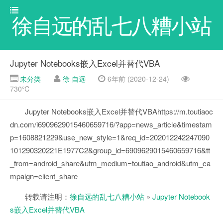
徐自远的乱七八糟小站
Jupyter Notebooks嵌入Excel并替代VBA
未分类
徐 自远
6年前 (2020-12-24)
730℃
Jupyter Notebooks嵌入Excel并替代VBAhttps://m.toutiaoc
dn.com/i6909629015460659716/?app=news_article&timestam
p=1608821229&use_new_style=1&req_id=202012242247090
101290320221E1977C2&group_id=6909629015460659716&tt
_from=android_share&utm_medium=toutiao_android&utm_ca
mpaign=client_share
转载请注明：
徐自远的乱七八糟小站
»
Jupyter Notebook
s嵌入Excel并替代VBA