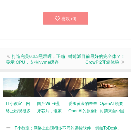
喜欢 (
0
)
打造完美6.2.3黑群晖，正确
树莓派目前最好的完全体？！
显示 CPU，支持Nvme缓存
CrowPi2开箱体验
IT小教室：网
国产Wi-Fi/蓝
爱囤黄金的朱朱：Andrej Karpath
OpenAI 说要
络上出现很多
牙芯片，谁家
OpenAI的原创始团队之一，他的这
封禁来自中国
不同的远控软
最好用？
码，就是训练神经网络所需的全部
的流量，我笑
件，例如
说任何其他多余的代码都是为了提
了
IT小教室：网络上出现很多不同的远控软件，例如ToDesk、